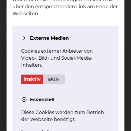
Gesprächseinheit.
über den entsprechenden Link am Ende der
Webseiten.
Wichtiger Hinweis
Externe Medien
Einschränkungen bei
Cookies externer Anbieter von
Inanspruchnahme von
Video-, Bild- und Social-Media-
Wahlleistungen
Inhalten.
inaktiv
aktiv
Abschlagszahlungen bei
Inanspruchnahme von
Wahlleistungen
Essenziell
Diese Cookies werden zum Betrieb
Celler Straße: Buchungsformular
der Webseite benötigt.
Celler Straße: Buchung der