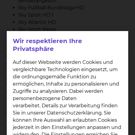
Senderangebot:
Sky Fußball Bundesliga HD
Sky Sport HD 1
Sky Atlantic HD
Sky Sport News
Wir respektieren Ihre
Die entstandenen Gebühren für Telefon und
Privatsphäre
Medienpaket werden Ihnen nach Ihrer Entlassung
in Rechnung gestellt. Bitte haben Sie Verständnis,
Auf dieser Webseite werden Cookies und
dass die Bestandteile des Medienpaketes „Sky
vergleichbare Technologien eingesetzt, um
und Telefon“ nicht einzeln gebucht werden
die ordnungsgemäße Funktion zu
können. Für Patienten, die eine
ermöglichen, Inhalte zu personalisieren und
Wahlleistungsvereinbarung „Unterkunft“
Zugriffe zu analysieren. Dabei werden
abgeschlossen haben, sind die Kosten des
personenbezogene Daten
Medienpaktes mit den Zuschlägen je
verarbeitet. Details zur Verarbeitung finden
Berechnungstag abgegolten. Die entstandenen
Sie in unserer Datenschutzerklärung. Sie
Gesprächsgebühren werden Ihnen gesondert in
können Ihre Auswahl an erlaubten Cookies
Rechnung gestellt. Die Kosten für das
jederzeit in den Einstellungen anpassen und
Medienpaket betragen 3 € pro Tag zzgl. 0,10 € pro
widerrufen. Die Einstellungen erreichen Sie