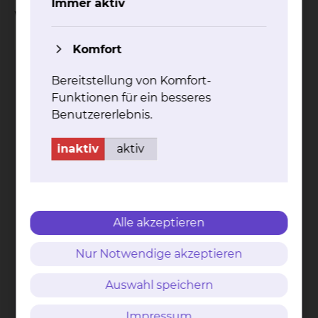
Immer aktiv
Wahlleistung "Medienpaket"
Komfort
Ich bestätige, dass ich die Informationen zur
Bereitstellung von Komfort-
Kenntnis genommen habe und beantrage
Funktionen für ein besseres
hiermit das Medienpaket "Sky & Telefon".
Benutzererlebnis.
inaktiv
aktiv
Angaben zum Patienten
Name und Vorname des Patienten
*
Alle akzeptieren
Nur Notwendige akzeptieren
PLZ und Wohnort des Patienten
*
Auswahl speichern
Impressum