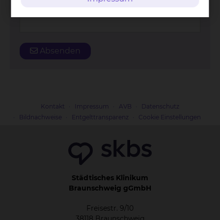
Straße und Hausnummer
*
Absenden
Kontakt
Impressum
AVB
Datenschutz
Bildnachweise
Entgelttransparenz
Cookie Einstellungen
Städtisches Klinikum
Braunschweig gGmbH
Freisestr. 9/10
38118 Braunschweig