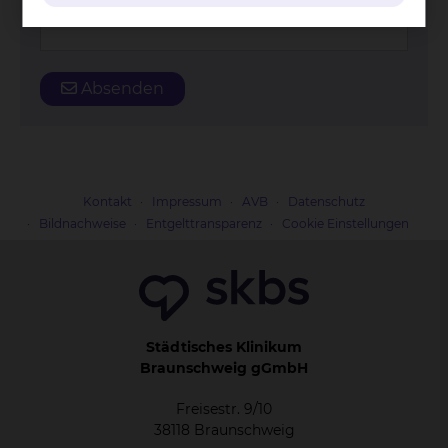
Absenden
Kontakt
Impressum
AVB
Datenschutz
Bildnachweise
Entgelttransparenz
Cookie Einstellungen
Städtisches Klinikum
Braunschweig gGmbH
Freisestr. 9/10
38118 Braunschweig