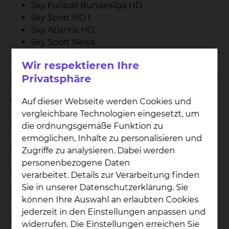
Sky Fußball Bundesliga HD
Sky Sport HD 1
Sky Atlantic HD
Sky Sport News
Die entstandenen Gebühren für Telefon und
Wir respektieren Ihre
Medienpaket werden Ihnen nach Ihrer Entlassung
Privatsphäre
in Rechnung gestellt. Bitte haben Sie Verständnis,
dass die Bestandteile des Medienpaketes „Sky
Auf dieser Webseite werden Cookies und
und Telefon“ nicht einzeln gebucht werden
vergleichbare Technologien eingesetzt, um
können. Für Patienten, die eine
die ordnungsgemäße Funktion zu
Wahlleistungsvereinbarung „Unterkunft“
ermöglichen, Inhalte zu personalisieren und
abgeschlossen haben, sind die Kosten des
Zugriffe zu analysieren. Dabei werden
Medienpaktes mit den Zuschlägen je
personenbezogene Daten
Berechnungstag abgegolten. Die entstandenen
verarbeitet. Details zur Verarbeitung finden
Gesprächsgebühren werden Ihnen gesondert in
Sie in unserer Datenschutzerklärung. Sie
Rechnung gestellt. Die Kosten für das
können Ihre Auswahl an erlaubten Cookies
Medienpaket betragen 3 € pro Tag zzgl. 0,10 € pro
jederzeit in den Einstellungen anpassen und
Gesprächseinheit.
widerrufen. Die Einstellungen erreichen Sie