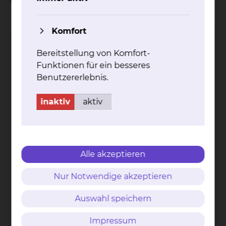
Wahlleistung "Medienpaket"
Komfort
Ich bestätige, dass ich die Informationen zur
Bereitstellung von Komfort-
Kenntnis genommen habe und beantrage
Funktionen für ein besseres
hiermit das Medienpaket "Sky & Telefon".
Benutzererlebnis.
inaktiv
aktiv
Angaben zum Patienten
Name und Vorname des Patienten
*
Alle akzeptieren
Nur Notwendige akzeptieren
PLZ und Wohnort des Patienten
*
Auswahl speichern
Impressum
Straße und Hausnummer
*