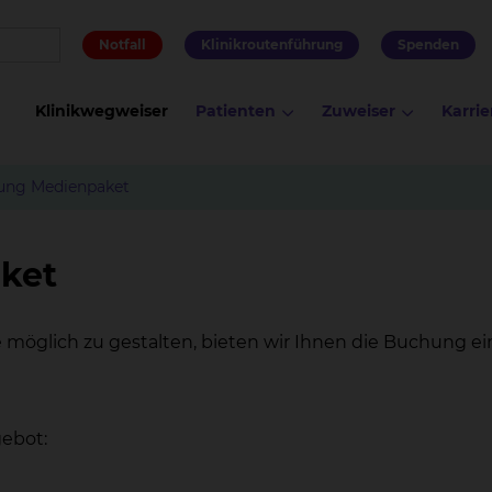
Notfall
Klinikroutenführung
Spenden
Klinikwegweiser
Patienten
Zuweiser
Karrie
tung Medienpaket
ket
 möglich zu gestalten, bieten wir Ihnen die Buchung 
ebot: