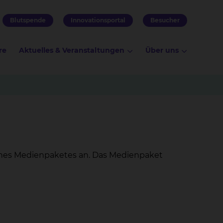
Blutspende
Innovationsportal
Besucher
re
Aktuelles & Veranstaltungen
Über uns
eines Medienpaketes an. Das Medienpaket