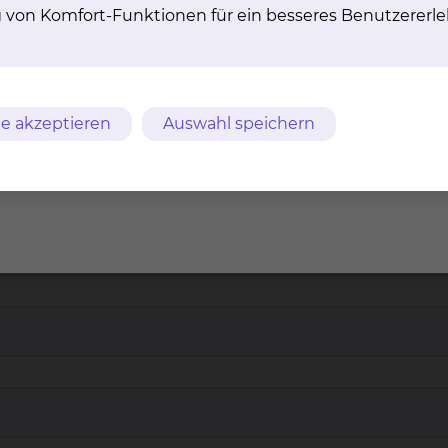
g von Komfort-Funktionen für ein besseres Benutzererle
ahlleistung "Medienpaket"
e akzeptieren
Auswahl speichern
 zur Kenntnis genommen habe und beantrage hiermit das