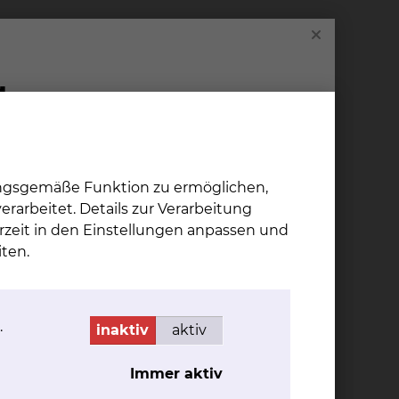
ung gestellt. Bitte haben Sie Verständnis,
 Patienten, die eine
it den Zuschlägen je Berechnungstag
e Kosten für das Medienpaket betragen 3 €
ungsgemäße Funktion zu ermöglichen,
rarbeitet. Details zur Verarbeitung
rzeit in den Einstellungen anpassen und
ten.
.
inaktiv
aktiv
Immer aktiv