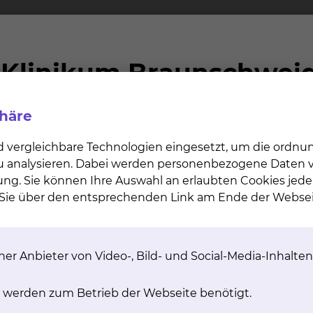
dienpaket werden Ihnen nach Ihrer Entlassung in Rechn
und Telefon“ nicht einzeln gebucht werden können. Für
schlossen haben, sind die Kosten des Medienpaktes m
ren werden Ihnen gesondert in Rechnung gestellt. Di
phäre
d vergleichbare Technologien eingesetzt, um die ordn
 zu analysieren. Dabei werden personenbezogene Daten ve
ung. Sie können Ihre Auswahl an erlaubten Cookies jede
n Sie über den entsprechenden Link am Ende der Websei
chnahme von Wahlleistungen
er Anbieter von Video-, Bild- und Social-Media-Inhalten
ruchnahme von Wahlleistungen
 werden zum Betrieb der Webseite benötigt.