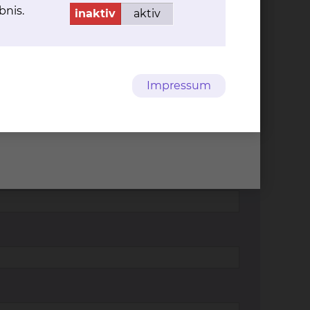
bnis.
inaktiv
aktiv
Impressum
 Medienpaket "Sky & Telefon".