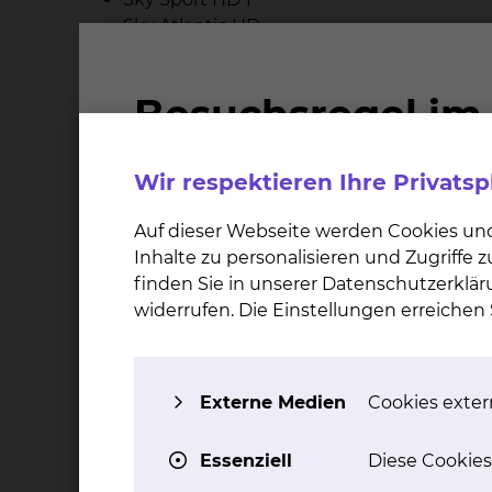
Sky Atlantic HD
Sky Sport News
Die entstandenen Gebühren für Telefon und Me
dass die Bestandteile des Medienpaketes „Sky 
Wahlleistungsvereinbarung „Unterkunft“ abge
abgegolten. Die entstandenen Gesprächsgebüh
Wir respektieren Ihre Privats
pro Tag zzgl. 0,10 € pro Gesprächseinheit.
Auf dieser Webseite werden Cookies un
Inhalte zu personalisieren und Zugriffe
finden Sie in unserer Datenschutzerklär
Wichtiger Hinweis
widerrufen. Die Einstellungen erreiche
Einschränkungen bei Inanspru
Externe Medien
Cookies extern
Abschlagszahlungen bei Inansp
Essenziell
Diese Cookies