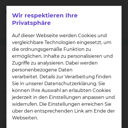
Wir respektieren Ihre
Privatsphäre
Auf dieser Webseite werden Cookies und
vergleichbare Technologien eingesetzt, um
Klinikwegweiser
Kinderchirurgie & Kinderurologie
Fernseher
die ordnungsgemäße Funktion zu
ermöglichen, Inhalte zu personalisieren und
Fernseher
Zugriffe zu analysieren. Dabei werden
personenbezogene Daten
verarbeitet. Details zur Verarbeitung finden
Jedes unserer Zimmer, das nicht im Neubau Ost
Sie in unserer Datenschutzerklärung. Sie
verortet ist, ist mit einem Fernseher zum
können Ihre Auswahl an erlaubten Cookies
kostenlosem Empfang der gängigen
jederzeit in den Einstellungen anpassen und
Fernsehsender ausgestattet. Zudem verfügt jedes
widerrufen. Die Einstellungen erreichen Sie
Bett über die Möglichkeit zum kostenfreien
über den entsprechenden Link am Ende der
Empfang der örtlichen und überregionalen
Webseiten.
Radiosender. Für den Empfang werden Kopfhörer
benötigt. Sofern Sie über keine Kopfhörer