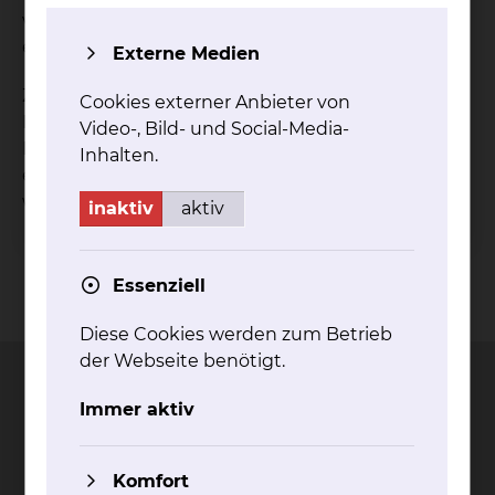
verfügen, können diese kostenpflichtig im Kiosk
erworben werden.
Externe Medien
Zimmer, die den Kliniken und Stationen im
Cookies externer Anbieter von
Neubau angehören, verfügen über keinen
Video-, Bild- und Social-Media-
Fernseh-, Radio- und Telefonempfang. Hier muss
Inhalten.
ein eigenes mobiles Endgerät mitgebracht
werden.
inaktiv
aktiv
Essenziell
Kontakt
Impressum
AVB
Datenschutz
Bildnachweise
Entgelttransparenz
Cookie Einstellungen
Diese Cookies werden zum Betrieb
der Webseite benötigt.
Immer aktiv
Städtisches Klinikum
Komfort
Braunschweig gGmbH