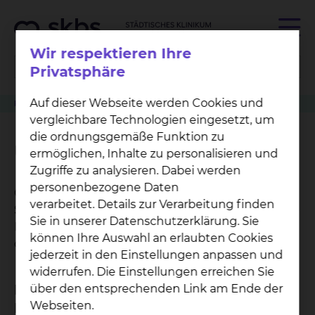
Wir respektieren Ihre
Privatsphäre
Auf dieser Webseite werden Cookies und
Klinikwegweiser
Physiotherapie
Unterwassermassage
vergleichbare Technologien eingesetzt, um
die ordnungsgemäße Funktion zu
Unterwassermassage
ermöglichen, Inhalte zu personalisieren und
Zugriffe zu analysieren. Dabei werden
personenbezogene Daten
Großflächige Massagebehandlung des Körpers in
verarbeitet. Details zur Verarbeitung finden
Spezialwannen mittels eines regulierbaren Düsen-
Sie in unserer Datenschutzerklärung. Sie
Druckstrahles unter Nutzung des Auftriebes und
können Ihre Auswahl an erlaubten Cookies
der warmen Wassertemperatur.
jederzeit in den Einstellungen anpassen und
widerrufen. Die Einstellungen erreichen Sie
Bei welchen Krankheitsbildern ist das
über den entsprechenden Link am Ende der
Webseiten.
Behandlungsverfahren geeignet?