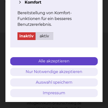
vegetativ-psychische Entspannung.
Komfort
Bereitstellung von Komfort-
Funktionen für ein besseres
Kontakt
Impressum
AVB
Datenschutz
Benutzererlebnis.
Bildnachweise
Entgelttransparenz
Cookie Einstellungen
inaktiv
aktiv
Städtisches Klinikum
Alle akzeptieren
Braunschweig gGmbH
Nur Notwendige akzeptieren
Freisestr. 9/10
38118 Braunschweig
Auswahl speichern
Tel.: 0531/595-0
Impressum
Fax: 0531/595-1322
info@klinikum-braunschweig.de