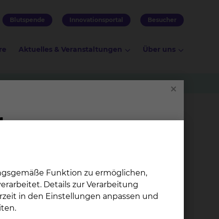
Blutspende
Innovationsportal
Besucher
re
Aktuelles & Veranstaltungen
Über uns
ungsgemäße Funktion zu ermöglichen,
rarbeitet. Details zur Verarbeitung
rzeit in den Einstellungen anpassen und
h-traumatische Verlerzngen, nach
ten.
n.