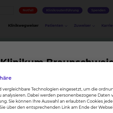
Notfall
Klinikroutenführung
Spenden
Klinikwegweiser
Patienten
Zuweiser
Karrie
Gangschule
phäre
n gehörendes Behandlungsangebot der Physiotherapie.
d vergleichbare Technologien eingesetzt, um die ordn
 das Behandlungsverfahren geeignet?
 zu analysieren. Dabei werden personenbezogene Daten ve
ung. Sie können Ihre Auswahl an erlaubten Cookies jede
Störungen des Gangbildes. Dies kann durch orthopädisc
n Sie über den entsprechenden Link am Ende der Websei
und anderen neurologischen Erkrankungen der Fall sei