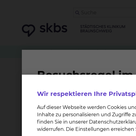
Klinikwegweiser
Physiotherapie Fichtengrund
Gangschule
Wir respektieren Ihre Privats
Die Gangschule ist ein zu den Basistechnike
Auf dieser Webseite werden Cookies un
Bei welchen Krankheitsbildern ist
Inhalte zu personalisieren und Zugriffe
finden Sie in unserer Datenschutzerklär
Die Gangschule kommt zum Einsatz bei allen 
widerrufen. Die Einstellungen erreiche
Operationen, Amputationen und auch Paresen 