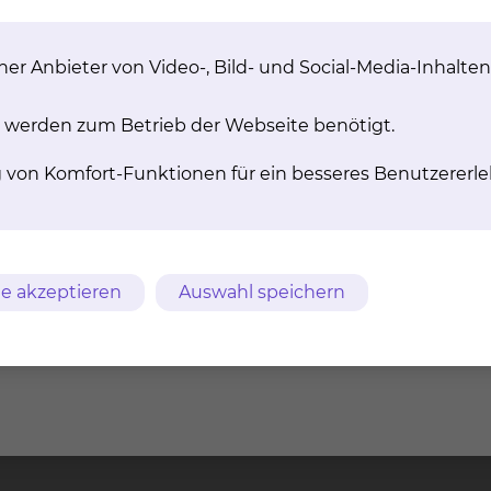
er Anbieter von Video-, Bild- und Social-Media-Inhalten
schen Gangbildes mit maximaler Gehleistung zu erreichen
 werden zum Betrieb der Webseite benötigt.
g von Komfort-Funktionen für ein besseres Benutzererle
e akzeptieren
Auswahl speichern