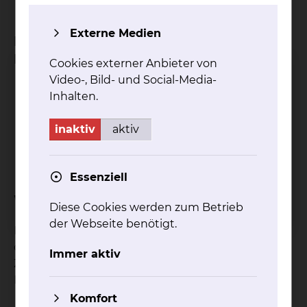
Externe Medien
Bei welchen Krankheitsbildern ist das
Behandlungsverfahren geeignet?
Cookies externer Anbieter von
Video-, Bild- und Social-Media-
Myalgien
Inhalten.
Chronische Muskel- oder Sehnenschmerzen
Neuralgien
inaktiv
aktiv
Arthrosen
Narben- oder Gewebsverklebungen
Essenziell
Welche Ziele hat die Behandlung?
Diese Cookies werden zum Betrieb
der Webseite benötigt.
Der Ultraschall wirkt schmerzlindernd,
durchblutungssteigernd und muskelrelaxierend.
Immer aktiv
Zusätzlich wirkt er anregend auf
Regenerationsprozesse.
Komfort