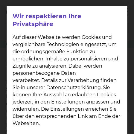
Wir respektieren Ihre
Privatsphäre
Auf dieser Webseite werden Cookies und
vergleichbare Technologien eingesetzt, um
Klinikwegweiser
Physiotherapie Fichtengrund
Ultraschalltherapie
die ordnungsgemäße Funktion zu
ermöglichen, Inhalte zu personalisieren und
Ultraschalltherapie
Zugriffe zu analysieren. Dabei werden
personenbezogene Daten
verarbeitet. Details zur Verarbeitung finden
Mechanische Wellen werden mittels eines
Sie in unserer Datenschutzerklärung. Sie
Schallkopfes und Kontaktgels direkt in die
können Ihre Auswahl an erlaubten Cookies
betroffenen Körperpartien eingebracht. Sie
jederzeit in den Einstellungen anpassen und
erzeugen einen Druckwechsel in Form von
widerrufen. Die Einstellungen erreichen Sie
mechanischer Vibrationswirkung. Es entsteht eine
über den entsprechenden Link am Ende der
thermische Wirkung durch umgewandelte
Webseiten.
Reibungsenergie sowie eine Mikromassage der
Weichteile.