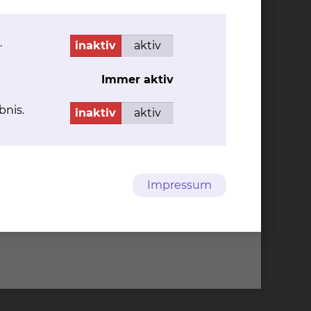
.
inaktiv
aktiv
Immer aktiv
bnis.
inaktiv
aktiv
omfluß entsteht ein gut erträgliches
influssung, Stoffwechselaktivierung und
Impressum