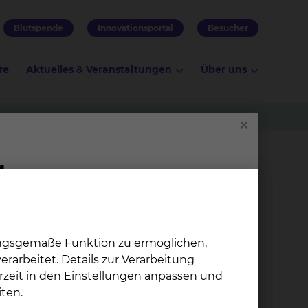
Blutspende
Innovationsportal
Besucher
re
Aktuelles & Veranstaltungen
Über uns
 ist, genutzt, um den Körper oder einzelne
ungsgemäße Funktion zu ermöglichen,
rarbeitet. Details zur Verarbeitung
rzeit in den Einstellungen anpassen und
ten.