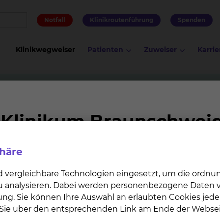
Notfall
Klinikroutenführung
Spenden
Klinikwegweiser
Patienten
Zuweiser
Karrie
phäre
nzkörperwanne, die allseitig mit Elektroden ausgestattet
uten.
d vergleichbare Technologien eingesetzt, um die ordn
 zu analysieren. Dabei werden personenbezogene Daten ve
 das Behandlungsverfahren geeignet?
ung. Sie können Ihre Auswahl an erlaubten Cookies jede
n Sie über den entsprechenden Link am Ende der Websei