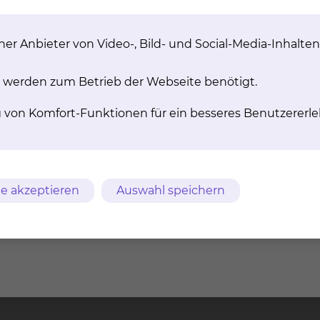
er Anbieter von Video-, Bild- und Social-Media-Inhalten
 werden zum Betrieb der Webseite benötigt.
g von Komfort-Funktionen für ein besseres Benutzererle
erbad beruhigend oder Anregend wirken. Durch den Str
 Mehrdurchblutung, Schmerzlinderung, Muskeltonus-Bee
e akzeptieren
Auswahl speichern