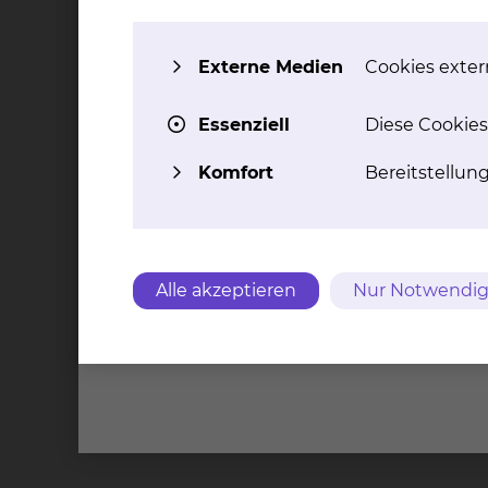
Hyper- oder Hypotonus der Muskulatur
Paresen
Externe Medien
Cookies extern
Spastiken
Essenziell
Diese Cookies
Welche Ziele hat die Behandlung?
Komfort
Bereitstellun
Je nach Polung der Elektroden kann das Stang
Kribbelgefühl. Es kommt zu einer peripheren
Anregung des Immunsystems.
Alle akzeptieren
Nur Notwendig