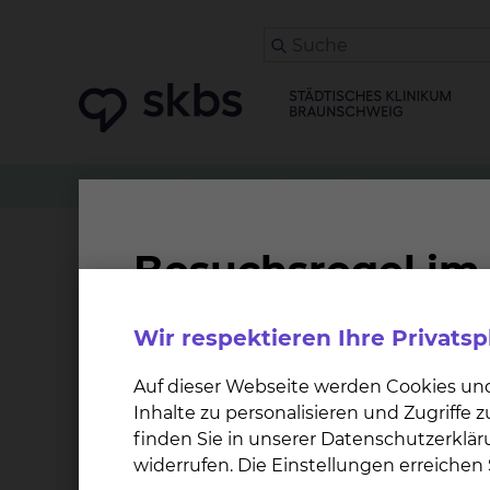
Klinikwegweiser
Physiotherapie
Stangerbad
Stangerbad
Wir respektieren Ihre Privats
Die Leitfähigkeit des Wassers wird in einer Ga
Abschnitte mit galvanischem Strom zu durchfl
Auf dieser Webseite werden Cookies un
Inhalte zu personalisieren und Zugriffe
Bei welchen Krankheitsbildern ist
finden Sie in unserer Datenschutzerklär
widerrufen. Die Einstellungen erreiche
Schmerzsyndrome