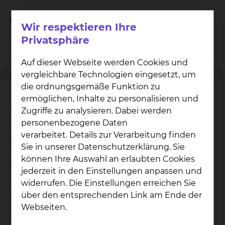
Wir respektieren Ihre
Privatsphäre
Auf dieser Webseite werden Cookies und
vergleichbare Technologien eingesetzt, um
Klinikwegweiser
Physiotherapie
Lasertherapie
die ordnungsgemäße Funktion zu
ermöglichen, Inhalte zu personalisieren und
Lasertherapie
Zugriffe zu analysieren. Dabei werden
personenbezogene Daten
verarbeitet. Details zur Verarbeitung finden
Bei der Lasertherapie wird eine Lichtverstärkung
Sie in unserer Datenschutzerklärung. Sie
durch induzierte Strahlungsemission genutzt
können Ihre Auswahl an erlaubten Cookies
(
L
ight
A
mplification by
S
timulated
E
mission of
jederzeit in den Einstellungen anpassen und
R
adiation).
widerrufen. Die Einstellungen erreichen Sie
über den entsprechenden Link am Ende der
Hierbei wirkt ein elektromagnetisch gebündelter
Webseiten.
Lichtstrahl auf das Gewebe ein.