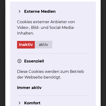
Bei welchen Krankheitsbildern ist das
Externe Medien
Behandlungsverfahren geeignet?
Cookies externer Anbieter von
Alle Erkrankungen der Rheumatologie und
Video-, Bild- und Social-Media-
Traumatologie
Inhalten.
Degenerative Wirbelsäulenerkrankungen
inaktiv
aktiv
Welche Ziele hat die Behandlung?
Essenziell
Biostimulation, das heißt die Förderung von
Zellwachstum und Zellregeneration,
Diese Cookies werden zum Betrieb
Beschleunigung von Stoffwechselvorgängen und
der Webseite benötigt.
Immunabwehr.
Immer aktiv
Kontakt
Impressum
AVB
Datenschutz
Komfort
Bildnachweise
Entgelttransparenz
Cookie Einstellungen