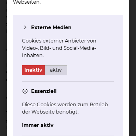
Webseiten.
mobilisiert, zum anderen können durch
individuelle Übungen instabile Gelenke stabilisiert
werden. Ziel ist es also, das Zusammenspiel
zwischen Gelenken, Muskeln und Nerven wieder
Externe Medien
herzustellen.
Cookies externer Anbieter von
Video-, Bild- und Social-Media-
Wie wirkt die Behandlung?
Inhalten.
Funktionsstörungen werden durch mechanische
inaktiv
aktiv
Griffe beseitigt, dadurch werden Schmerzen
gelindert.
Essenziell
Wie ist der Ablauf der Behandlung?
Diese Cookies werden zum Betrieb
der Webseite benötigt.
Wirbelsäule/Gelenke werden mit den Händen
getastet. Hinsichtlich ihrer Beweglichkeit geprüft.
Immer aktiv
Reflexe werden überprüft.