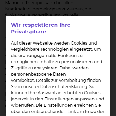
Manuelle Therapie kann bei allen
Krankheitsbildern eingesetzt werden, die
funktionelle, reversible, strukturelle
Bewegungseinschränkungen aufweisen.
Wir respektieren Ihre
Privatsphäre
Welche Ziele hat die Behandlung?
Auf dieser Webseite werden Cookies und
vergleichbare Technologien eingesetzt, um
Durch die speziellen Techniken werden
die ordnungsgemäße Funktion zu
Schmerzen gelindert und Bewegungsstörungen
ermöglichen, Inhalte zu personalisieren und
beseitigt. Die Physiotherapeuten untersuchen
Zugriffe zu analysieren. Dabei werden
dabei die Gelenkmechanik, die Muskelfunktion
personenbezogene Daten
sowie die Koordination der Bewegungen, bevor
verarbeitet. Details zur Verarbeitung finden
ein individueller Behandlungsplan festgelegt wird.
Sie in unserer Datenschutzerklärung. Sie
In der Manuellen Therapie kommen sowohl
können Ihre Auswahl an erlaubten Cookies
passive als auch aktive Übungen zum Einsatz.
jederzeit in den Einstellungen anpassen und
Zum einen werden blockierte oder
widerrufen. Die Einstellungen erreichen Sie
eingeschränkte Gelenke von geschulten
über den entsprechenden Link am Ende der
Physiotherapeuten mithilfe sanfter Technik