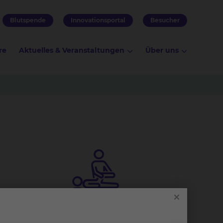
Blutspende
Innovationsportal
Besucher
re
Aktuelles & Veranstaltungen
Über uns
Phy­sio­the­ra­pie