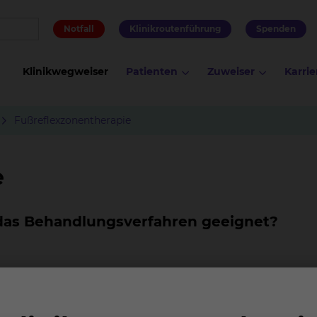
Notfall
Klinikroutenführung
Spenden
Klinikwegweiser
Patienten
Zuweiser
Karrie
Fußreflexzonentherapie
e
 das Behandlungsverfahren geeignet?