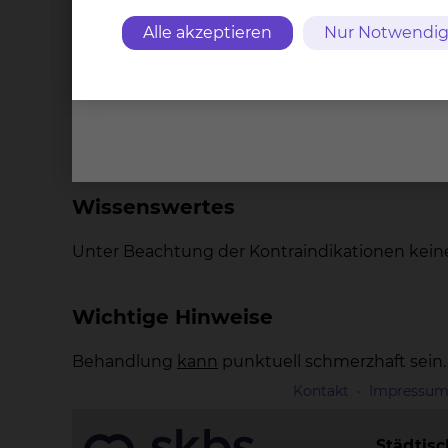
Welche Komplikationen können au
Alle akzeptieren
Nur Notwendig
Entzündungen
Fieber
Akute Rheumaschübe
Psychosen
Infektiöse Erkrankungen
Wissenswertes
Unter Beachtung der Kontraindikationen kei
Wichtige Hinweise
Behandlung
kann
punktuell schmerzhaft sein.
Kontakt
Impressu
Städtis