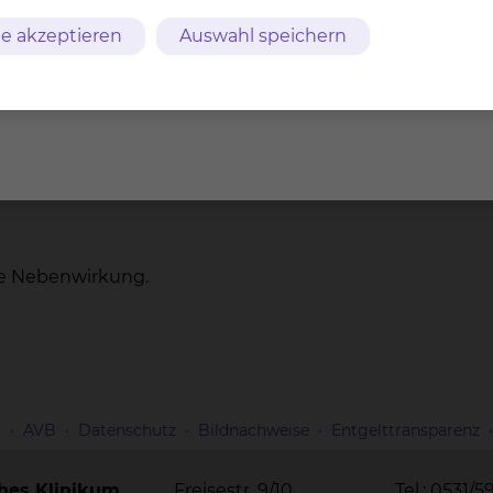
ftreten?
e akzeptieren
Auswahl speichern
ne Nebenwirkung.
m
AVB
Datenschutz
Bildnachweise
Entgelttransparenz
ches Klinikum
Freisestr. 9/10
Tel.: 0531/5