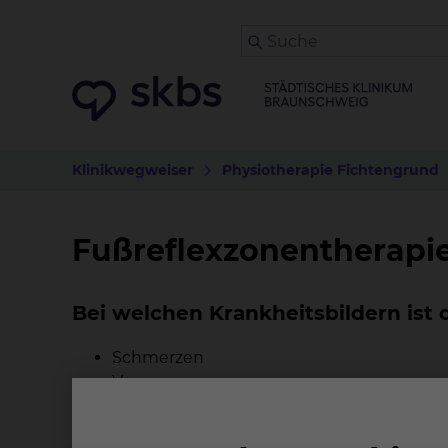
Klinikwegweiser
Physiotherapie Fichtengrund
Fußreflexzonentherapi
Bei welchen Krankheitsbildern ist
Schmerzen
Verspannungen
Verstopfungen
Selbstheilungskräfte stärken