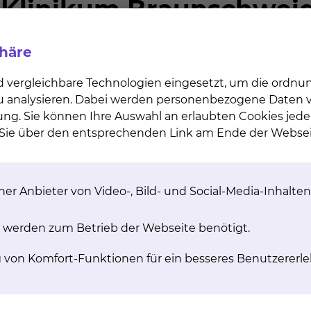
phäre
d vergleichbare Technologien eingesetzt, um die ordn
 zu analysieren. Dabei werden personenbezogene Daten ve
ung. Sie können Ihre Auswahl an erlaubten Cookies jede
n Sie über den entsprechenden Link am Ende der Websei
kte am Körper erreicht und beeinflusst werden.
er Anbieter von Video-, Bild- und Social-Media-Inhalten
 werden zum Betrieb der Webseite benötigt.
?
g von Komfort-Funktionen für ein besseres Benutzererle
e Füße nacheinander mit bestimmten Druck- und Griff