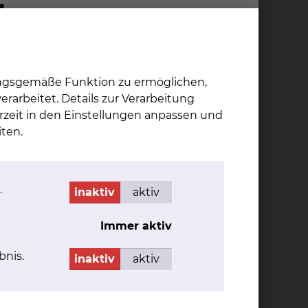
ungsgemäße Funktion zu ermöglichen,
rarbeitet. Details zur Verarbeitung
rzeit in den Einstellungen anpassen und
ten.
.
inaktiv
aktiv
Immer aktiv
bnis.
inaktiv
aktiv
techniken behandelt.