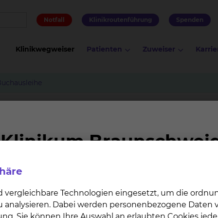
Notfall
Klinikroutenführung
Spenden
Klinikwegweiser
Patienten
Zuweiser
Karrie
uchausleihe
phäre
d vergleichbare Technologien eingesetzt, um die ordn
 zu analysieren. Dabei werden personenbezogene Daten ve
ung. Sie können Ihre Auswahl an erlaubten Cookies jede