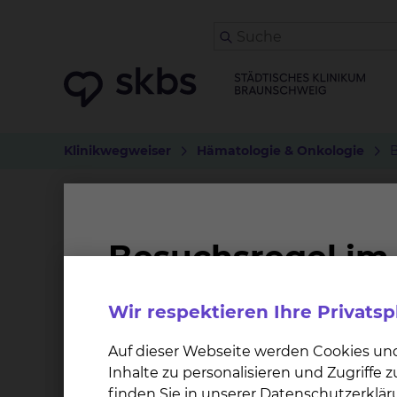
Klinikwegweiser
Hämatologie & Onkologie
B
Buchausleihe
An wen verleihen wir?
Wir respektieren Ihre Privats
Patientinnen und Patienten
Ärztinnen und Ärzte
Auf dieser Webseite werden Cookies un
das Pflegepersonal
Inhalte zu personalisieren und Zugriffe
Angestellte
finden Sie in unserer Datenschutzerklär