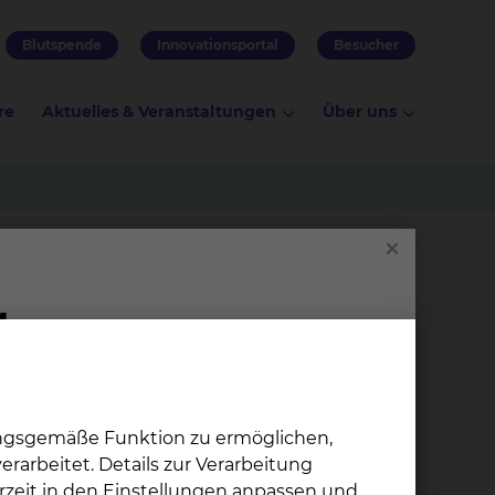
Blutspende
Innovationsportal
Besucher
re
Aktuelles & Veranstaltungen
Über uns
ungsgemäße Funktion zu ermöglichen,
Pa­ti­en­ten­bü­che­rei
rarbeitet. Details zur Verarbeitung
rzeit in den Einstellungen anpassen und