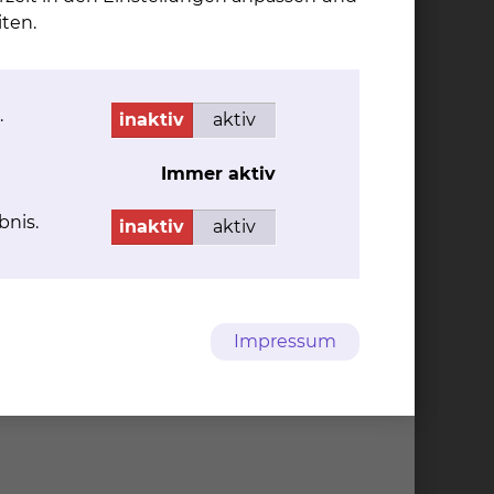
Der Service der
ten.
Patientenbücherei wird nur am
Standort Salzdahlumer Straße
angeboten.
.
inaktiv
aktiv
mehr
Immer aktiv
bnis.
inaktiv
aktiv
Impressum
w.)
 uns in den Patientenbücherei.