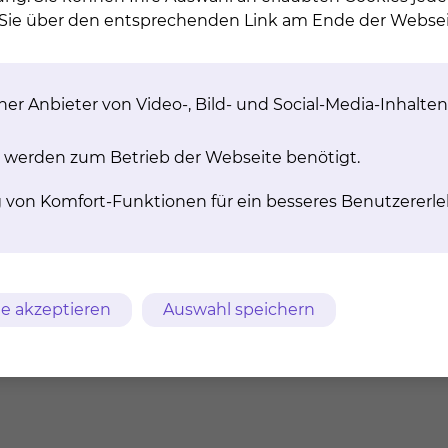
n Sie über den entsprechenden Link am Ende der Websei
hlumer Straße.
er Anbieter von Video-, Bild- und Social-Media-Inhalten
 werden zum Betrieb der Webseite benötigt.
g von Komfort-Funktionen für ein besseres Benutzererle
e akzeptieren
Auswahl speichern
isch, spanisch, russisch, polnisch, türkisch, arabisch us
-Hefte)
er Station. Gerne begrüßen wir Sie auch persönlich bei