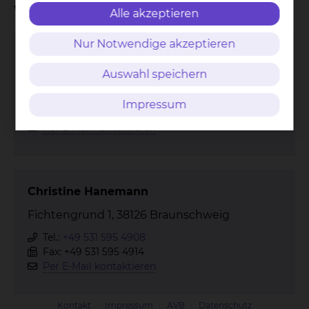
vereinbaren?
Alle akzeptieren
Nur Notwendige akzeptieren
Caren Grewe-Meironke
Auswahl speichern
Fichtengrund 1, 38126 Braunschweig
Tel.:
+49 531 595 4909
Impressum
Fax: +49 531 595 4914
Per E-Mail kontaktieren
Christine Hanemann
Fichtengrund 1, 38126 Braunschweig
Tel.:
+49 531 595 4908
Fax: +49 531 595 4914
Per E-Mail kontaktieren
Kontakt
Impressum
AVB
Datenschutz