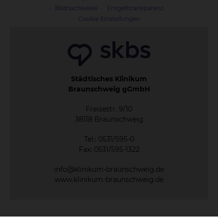
Bildnachweise
Entgelttransparenz
Cookie Einstellungen
Städtisches Klinikum
Braunschweig gGmbH
Freisestr. 9/10
38118 Braunschweig
Tel.: 0531/595-0
Fax: 0531/595-1322
info@klinikum-braunschweig.de
www.klinikum-braunschweig.de