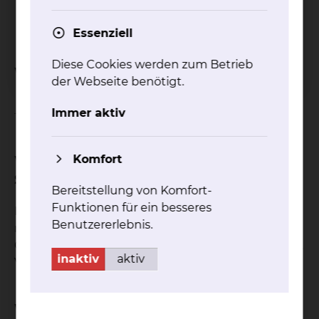
Konsilirauntersuchungen bei
nephrologischen Krankheistbildern
Essenziell
Diese Cookies werden zum Betrieb
Wann findet die Sprechstunde statt?
der Webseite benötigt.
Immer aktiv
Termin nur nach Vereinbarung.
Komfort
Welche Unterlagen sind zur
Sprechstunde mitzubringen?
Bereitstellung von Komfort-
Funktionen für ein besseres
Benötigt wird ein Überweisungsschein von einem
Benutzererlebnis.
niedergelassenen Kinderarzt bzw. Hausarzt an den
Chefarzt, zusätzlich Krankenversichertenkarte, ggf.
inaktiv
aktiv
Vorbefunde.
Wo kann ich einen Termin