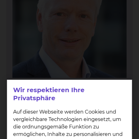
Dr. An­dre­as Beilken
Wir respektieren Ihre
Privatsphäre
Fichtengrund 1, 38126 Braunschweig
Tel.:
+49 531 595 4909
Auf dieser Webseite werden Cookies und
Tel.:
+49 531 595 4908
vergleichbare Technologien eingesetzt, um
Per E-Mail kontaktieren
die ordnungsgemäße Funktion zu
ermöglichen, Inhalte zu personalisieren und