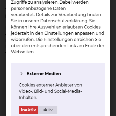
Zugriffe zu analysieren. Dabei werden
personenbezogene Daten
Was wird in der Sprechstunde
verarbeitet. Details zur Verarbeitung finden
besprochen?
Sie in unserer Datenschutzerklärung. Sie
können Ihre Auswahl an erlaubten Cookies
Im Rahmen einer persönlichen Ermächtigung
jederzeit in den Einstellungen anpassen und
durch die Kassenärztliche Vereinigung
widerrufen. Die Einstellungen erreichen Sie
Niedersachsen können Privat- und
über den entsprechenden Link am Ende der
Kassenpatienten zu den folgenden Themen
Webseiten.
vorgestellt werden:
Konsiliaruntersuchungen zu komplexen oder
unklaren Krankheitsbildern, auch Einholung
Externe Medien
einer zweiten Meinung
Kinder und Jugendliche mit
Cookies externer Anbieter von
hämatologischen Erkrankungen
Video-, Bild- und Social-Media-
Kinder und Jugendliche mit onkologischen
Inhalten.
Krankheitsbildern und Systemerkrankungen
Kinder und Jugendliche mit angeborenen
inaktiv
aktiv
Stoffwechselkrankheiten