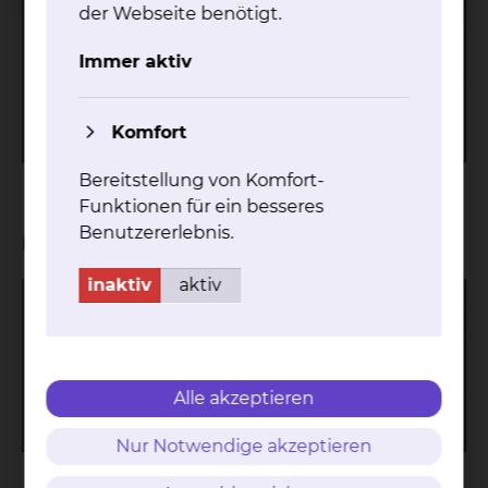
Typ:
Clinac DHX
der Webseite benötigt.
6 MV und 10 MV Photonen, 6, 9, 12,
Energien:
Immer aktiv
15 MeV Elektronen
Multileaf-Kollimator, On-Board
Zusätzliche
Imager (OBI), Realtime Position
Komfort
Ausstattung:
Management (RPM/Atemgating)
Bereitstellung von Komfort-
Funktionen für ein besseres
Benutzererlebnis.
Linearbeschleuniger 3
inaktiv
aktiv
Hersteller:
Elekta
Typ:
Precise
6 MV und 15 MV Photonen, 4, 6, 8,
Energien:
10, 12 und 15 MeV Elektronen
Alle akzeptieren
Zusätzliche
Multileaf-Kollimator, iView (Portal
Ausstattung:
Imaging)
Nur Notwendige akzeptieren