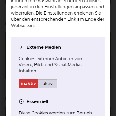
Brachytherapie
können Ihre Auswahl an erlaubten Cookies
jederzeit in den Einstellungen anpassen und
widerrufen. Die Einstellungen erreichen Sie
über den entsprechenden Link am Ende der
Linearbeschleuniger 1
Webseiten.
Hersteller:
Varian
Typ:
Truebeam
Externe Medien
6 MV und 10 MV Photonen, 6, 9, 12,
Energien:
15, 18 MeV Elektronen
Cookies externer Anbieter von
Multileaf-Kollimator, On-Board
Video-, Bild- und Social-Media-
Zusätzliche
Imager (OBI), Realtime Position
Inhalten.
Ausstattung:
Management (RPM/Atemgating)
inaktiv
aktiv
Linearbeschleuniger 2
Essenziell
Hersteller:
Varian
Diese Cookies werden zum Betrieb