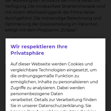
der Abteilung ein Simulator der Firma Varian zur
Verfügung. Die intrakavitäre Strahlentherapie wird
mit einem Afterloadinggerät der Firma Varian
durchgeführt. Die notwendige Berechnung und
Optimierung der Dosisverteilung im Patienten
erfolgt mit dem Programm „Eclipse“.
Wir respektieren Ihre
Privatsphäre
Planungssystem
Auf dieser Webseite werden Cookies und
Hersteller:
Varian
vergleichbare Technologien eingesetzt, um
Typ:
Eclipse 13.6
die ordnungsgemäße Funktion zu
Volumen Intensitätsmodulierte
ermöglichen, Inhalte zu personalisieren und
Arc Therapie (RapiArc),
Zugriffe zu analysieren. Dabei werden
intensitätsmodulierte sowie
personenbezogene Daten
Einsatzbereich:
konventionelle 3d-
verarbeitet. Details zur Verarbeitung finden
Bestrahlungsplanung,
Sie in unserer Datenschutzerklärung. Sie