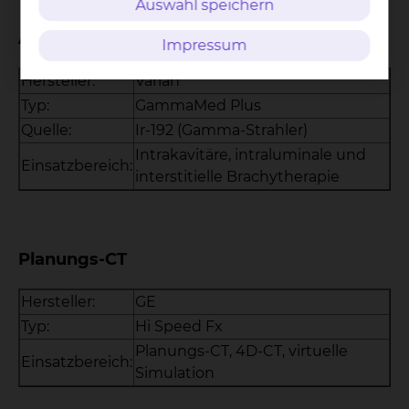
Auswahl speichern
Afterloading-Gerät
Impressum
Hersteller:
Varian
Typ:
GammaMed Plus
Quelle:
Ir-192 (Gamma-Strahler)
Intrakavitäre, intraluminale und
Einsatzbereich:
interstitielle Brachytherapie
Planungs-CT
Hersteller:
GE
Typ:
Hi Speed Fx
Planungs-CT, 4D-CT, virtuelle
Einsatzbereich:
Simulation