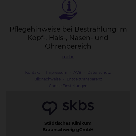
Pfle­ge­hin­wei­se bei Be­strah­lung im
Kopf-. Hals-, Na­sen- und
Oh­ren­be­reich
mehr
Kontakt
Impressum
AVB
Datenschutz
Bildnachweise
Entgelttransparenz
Cookie Einstellungen
Städtisches Klinikum
Braunschweig gGmbH