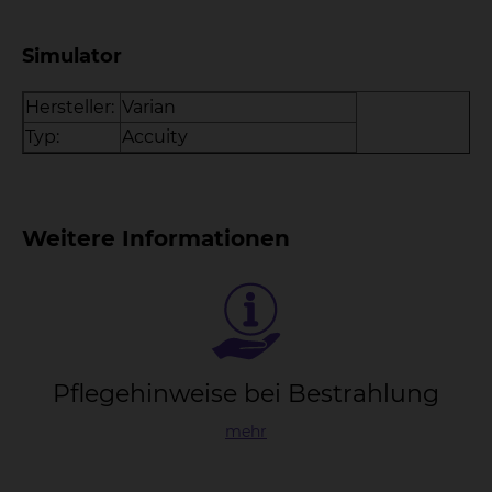
Simulator
Hersteller:
Varian
Typ:
Accuity
Weitere Informationen
Pfle­ge­hin­wei­se bei Be­strah­lung
mehr