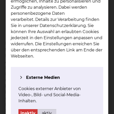
ermöglichen, Inhalte zu personalisieren und
Zugriffe zu analysieren. Dabei werden
So­zi­al­dienst
personenbezogene Daten
verarbeitet. Details zur Verarbeitung finden
mehr
Sie in unserer Datenschutzerklärung. Sie
können Ihre Auswahl an erlaubten Cookies
jederzeit in den Einstellungen anpassen und
Der Sozialdienst ergänzt die ärztliche,
widerrufen. Die Einstellungen erreichen Sie
therapeutische und pflegerische Aufgabe im
über den entsprechenden Link am Ende der
Krankenhaus. Wir beraten Sie und Ihre
Webseiten.
Angehörige bei persönlichen und sozialen
Problemen, die im Zusammenhang mit Ihrer
Erkrankung und Behinderung entstehen können
Externe Medien
und Ihr Leben in sozialer, psychischer, physischer,
beruflicher und finanzieller Hinsicht
Cookies externer Anbieter von
beeinträchtigen. Wir sind für Sie da und suchen
Video-, Bild- und Social-Media-
mit Ihnen gemeinsam nach
Inhalten.
Lösungsmöglichkeiten für die Zeit nach dem
Krankenhausaufenthalt. Um einen nahtlosen
inaktiv
aktiv