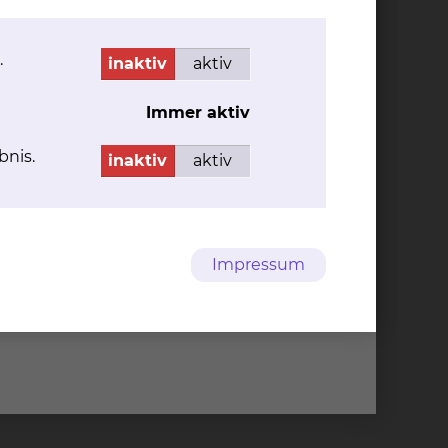
d -
mehr
.
inaktiv
aktiv
Immer aktiv
bnis.
inaktiv
aktiv
Cookie Einstellungen
Impressum
95-0
info@klinikum-braunschweig.de
95-1322
www.klinikum-braunschweig.de