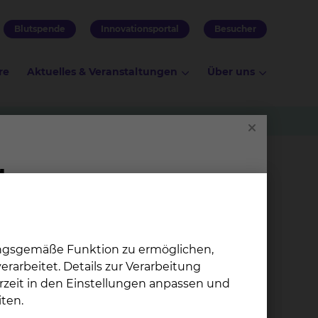
Blutspende
Innovationsportal
Besucher
re
Aktuelles & Veranstaltungen
Über uns
beraten
ungsgemäße Funktion zu ermöglichen,
rarbeitet. Details zur Verarbeitung
insam
rzeit in den Einstellungen anpassen und
gang in
So­zi­al­dienst
ten.