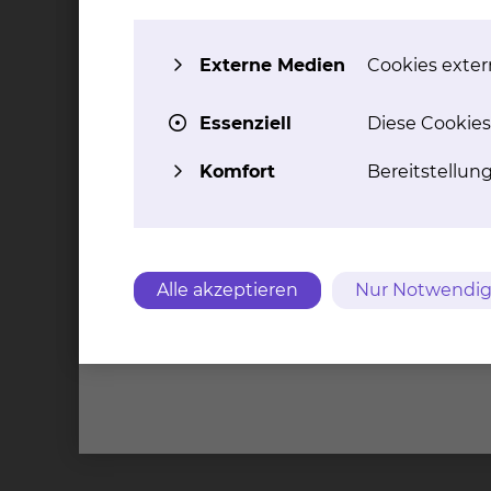
Organisation der Hilfen bereits während des K
externe Berufsgruppen einbezogen, um tragfäh
Externe Medien
Cookies extern
Weitere Informationen
Essenziell
Diese Cookies
Komfort
Bereitstellun
Beratungsangebot rund
um das Thema Anträge
Kontakt
Impressu
Alle akzeptieren
Nur Notwendig
Städtis
Brauns