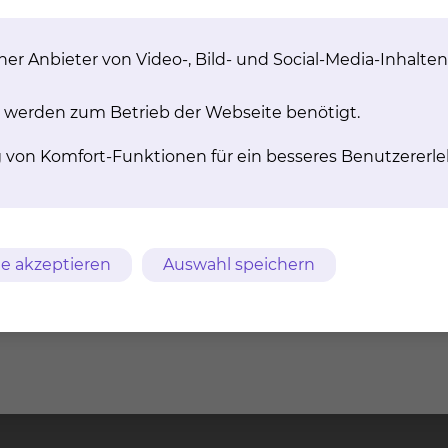
rankenhausaufenthaltes. Hierfür werden klinikinterne un
ige und nachhaltige Hilfen zu organisieren.
er Anbieter von Video-, Bild- und Social-Media-Inhalten
 werden zum Betrieb der Webseite benötigt.
g von Komfort-Funktionen für ein besseres Benutzererle
Beratungsangebot rund
Vermittlung von
um das Thema Pflege
Kontakten
m
AVB
Datenschutz
Bildnachweise
Entgelttransparenz
e akzeptieren
Auswahl speichern
ches Klinikum
Freisestr. 9/10
Tel.: 0531/5
chweig gGmbH
38118 Braunschweig
Fax: 0531/5