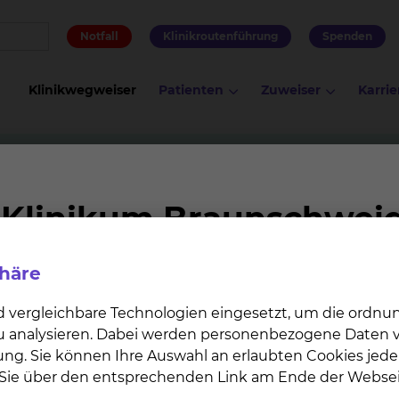
Notfall
Klinikroutenführung
Spenden
Klinikwegweiser
Patienten
Zuweiser
Karrie
gie
Unterstützungsangebot des Sozialdienstes
des Sozialdienstes
phäre
peutische und pflegerische Aufgabe im Krankenhaus. Wir 
 sozialen Problemen, die im Zusammenhang mit Ihrer
d vergleichbare Technologien eingesetzt, um die ordn
und Ihr Leben in sozialer, psychischer, physischer,
 zu analysieren. Dabei werden personenbezogene Daten ve
ächtigen. Wir sind für Sie da und suchen mit Ihnen geme
ung. Sie können Ihre Auswahl an erlaubten Cookies jede
 dem Krankenhausaufenthalt. Um einen nahtlosen Über
n Sie über den entsprechenden Link am Ende der Websei
thalt zu gewährleisten, erfolgen die Planung und