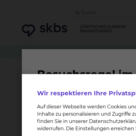
Klinikwegweiser
Kinderchirurgie & Kinderurolo
Unterstützungsangebot 
Wir respektieren Ihre Privats
Der Sozialdienst ergänzt die ärztliche, thera
Sie und Ihre Angehörige bei persönlichen und
Auf dieser Webseite werden Cookies un
Erkrankung und Behinderung entstehen können 
Inhalte zu personalisieren und Zugriffe
beruflicher und finanzieller Hinsicht beeintr
finden Sie in unserer Datenschutzerklär
nach Lösungsmöglichkeiten für die Zeit nach
widerrufen. Die Einstellungen erreiche
die Versorgungssituation nach dem Klinikaufen