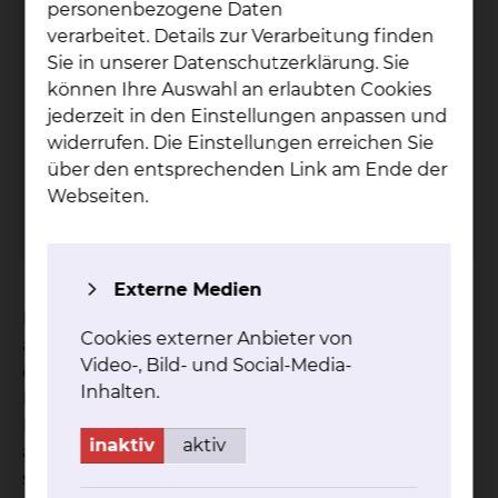
personenbezogene Daten
verarbeitet. Details zur Verarbeitung finden
Kli­ni­sches Ethik­ko­mi­tee
Sie in unserer Datenschutzerklärung. Sie
können Ihre Auswahl an erlaubten Cookies
Freisestraße 9/10, 38118 Braunschweig
jederzeit in den Einstellungen anpassen und
Tel.:
+49 531 595 1199
widerrufen. Die Einstellungen erreichen Sie
Fax: +49 531 595 1322
über den entsprechenden Link am Ende der
Per E-Mail kontaktieren
Webseiten.
mehr
Externe Medien
Patientinnen und Patienten, ihre Angehörigen,
Cookies externer Anbieter von
aber auch Mitarbeiterinnen und Mitarbeiter, die
Video-, Bild- und Social-Media-
eine ethische Frage haben oder eine ethische
Inhalten.
Fallbesprechung im Zusammenhang mit der
Behandlung einer Patientin bzw. eines Patienten
inaktiv
aktiv
am Klinikum Braunschweig wünschen, können
sich an die Geschäftsstelle des Klinischen