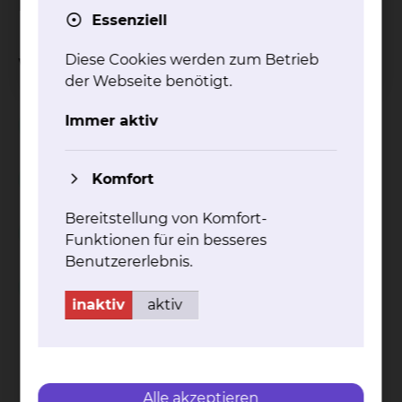
Ethikkomitees wenden.
Essenziell
Diese Cookies werden zum Betrieb
Weitere Informationen
der Webseite benötigt.
Immer aktiv
Patientenverfügung
Komfort
Ethische Fallbesprechung
Bereitstellung von Komfort-
Betreuungsverfügung
Funktionen für ein besseres
Benutzererlebnis.
Vollmacht
inaktiv
aktiv
Kontakt
Impressum
AVB
Datenschutz
Bildnachweise
Entgelttransparenz
Cookie Einstellungen
Alle akzeptieren