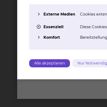
Weitere Informationen
Externe Medien
Cookies extern
Eth
Patientenverfügung
Fal
Essenziell
Diese Cookies
Komfort
Bereitstellun
Kontakt
Impressu
Alle akzeptieren
Nur Notwendig
Städtis
Brauns