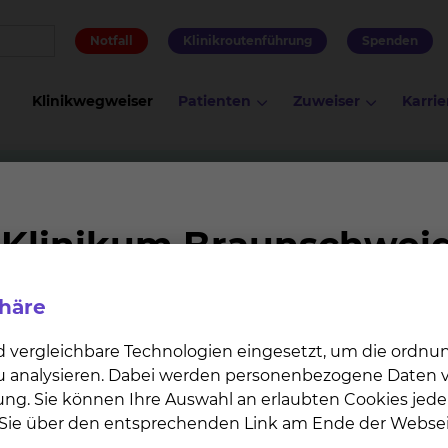
Notfall
Klinikroutenführung
Spenden
Klinikwegweiser
Patienten
Zuweiser
Karrie
Beratungsangebot des Klinischen Ethikkomitees
Klinischen Ethikkomitees
phäre
 aber auch Mitarbeiterinnen und Mitarbeiter, die eine e
hung im Zusammenhang mit der Behandlung einer Patie
d vergleichbare Technologien eingesetzt, um die ordn
g wünschen, können sich an die Geschäftsstelle des
 zu analysieren. Dabei werden personenbezogene Daten ve
ung. Sie können Ihre Auswahl an erlaubten Cookies jede
n Sie über den entsprechenden Link am Ende der Websei