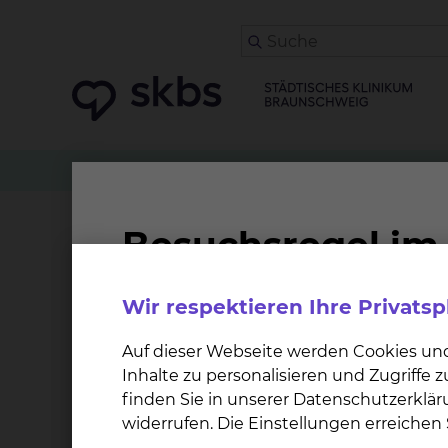
Klinikwegweiser
Nephrologie & Blutreinigung
Beratungsangebot des 
Wir respektieren Ihre Privats
Patientinnen und Patienten, ihre Angehörigen,
Frage haben oder eine ethische Fallbesprec
Auf dieser Webseite werden Cookies un
bzw. eines Patienten am Klinikum Braunschwei
Inhalte zu personalisieren und Zugriffe
Klinischen Ethikkomitees wenden.
finden Sie in unserer Datenschutzerklär
widerrufen. Die Einstellungen erreiche