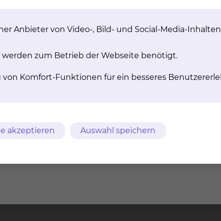
er Anbieter von Video-, Bild- und Social-Media-Inhalten
ische
Betreuungsverfügung
lbesprechung
 werden zum Betrieb der Webseite benötigt.
g von Komfort-Funktionen für ein besseres Benutzererle
m
AVB
Datenschutz
Bildnachweise
Entgelttransparenz
e akzeptieren
Auswahl speichern
ches Klinikum
Freisestr. 9/10
Tel.: 0531/5
chweig gGmbH
38118 Braunschweig
Fax: 0531/5