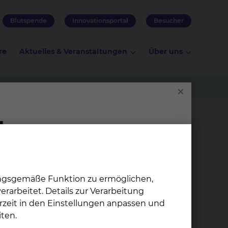
Blutspende
Innovationsportal
Besucher
re
Aktuelles & Veranstaltungen
Über uns
thische
ntin
ungsgemäße Funktion zu ermöglichen,
rarbeitet. Details zur Verarbeitung
rzeit in den Einstellungen anpassen und
Kli­ni­sches
ten.