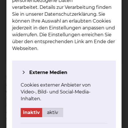
personenbezogene Daten
verarbeitet. Details zur Verarbeitung finden
Kli­ni­sches Ethik­ko­mi­tee
Sie in unserer Datenschutzerklärung. Sie
Freisestraße 9/10, 38118 Braunschweig
können Ihre Auswahl an erlaubten Cookies
jederzeit in den Einstellungen anpassen und
Tel.:
+49 531 595 1199
widerrufen. Die Einstellungen erreichen Sie
Fax: +49 531 595 1322
über den entsprechenden Link am Ende der
Per E-Mail kontaktieren
Webseiten.
mehr
Externe Medien
Patientinnen und Patienten, ihre Angehörigen,
aber auch Mitarbeiterinnen und Mitarbeiter, die
Cookies externer Anbieter von
eine ethische Frage haben oder eine ethische
Video-, Bild- und Social-Media-
Fallbesprechung im Zusammenhang mit der
Inhalten.
Behandlung einer Patientin bzw. eines Patienten
am Klinikum Braunschweig wünschen, können
inaktiv
aktiv
sich an die Geschäftsstelle des Klinischen
Ethikkomitees wenden.