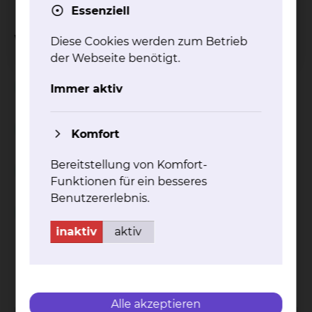
Essenziell
Weitere Informationen
Diese Cookies werden zum Betrieb
der Webseite benötigt.
Patientenverfügung
Immer aktiv
Ethische Fallbesprechung
Komfort
Bereitstellung von Komfort-
Betreuungsverfügung
Funktionen für ein besseres
Benutzererlebnis.
Vollmacht
inaktiv
aktiv
Kontakt
Impressum
AVB
Datenschutz
Bildnachweise
Entgelttransparenz
Cookie Einstellungen
Alle akzeptieren