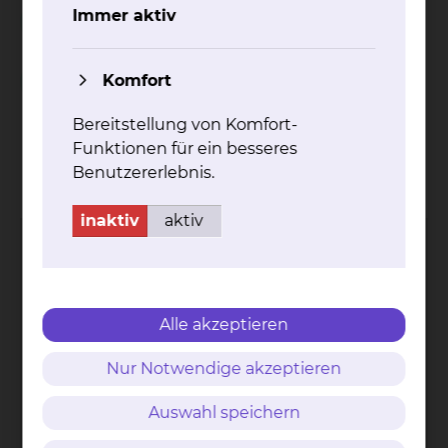
Unterstützung während des stationären
Immer aktiv
Aufenthalts
Komfort
Spielnachmittag in der Geriatrie
Bereitstellung von Komfort-
Funktionen für ein besseres
Kontakt
Impressum
AVB
Datenschutz
Benutzererlebnis.
Bildnachweise
Entgelttransparenz
Cookie Einstellungen
inaktiv
aktiv
Alle akzeptieren
Städtisches Klinikum
Braunschweig gGmbH
Nur Notwendige akzeptieren
Freisestr. 9/10
38118 Braunschweig
Auswahl speichern