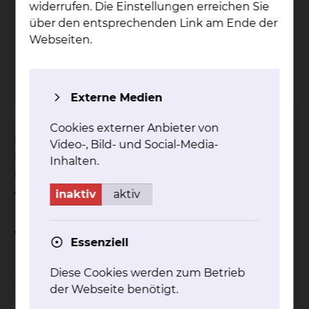
widerrufen. Die Einstellungen erreichen Sie
über den entsprechenden Link am Ende der
Grü­ne Da­men & Her­ren
Webseiten.
Tel.:
+49 531 314 924
mehr
Externe Medien
Cookies externer Anbieter von
Unsere ehrenamtlich tätigen Grünen Damen und
Video-, Bild- und Social-Media-
Herren stehen unseren Patientinnen und
Inhalten.
Patienten zur Verfügung, um ihnen den
Aufenthalt bei uns zu erleichtern.
inaktiv
aktiv
Weitere Informationen
Essenziell
Diese Cookies werden zum Betrieb
Besuchsservice
der Webseite benötigt.