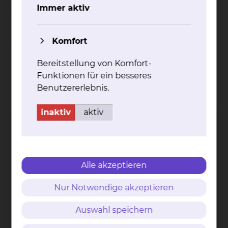
Unterstützung während des stationären
Immer aktiv
Aufenthalts
Komfort
Spielnachmittag in der Geriatrie
Bereitstellung von Komfort-
Funktionen für ein besseres
Kontakt
Impressum
AVB
Datenschutz
Benutzererlebnis.
Bildnachweise
Entgelttransparenz
Cookie Einstellungen
inaktiv
aktiv
Alle akzeptieren
Städtisches Klinikum
Braunschweig gGmbH
Nur Notwendige akzeptieren
Freisestr. 9/10
38118 Braunschweig
Auswahl speichern