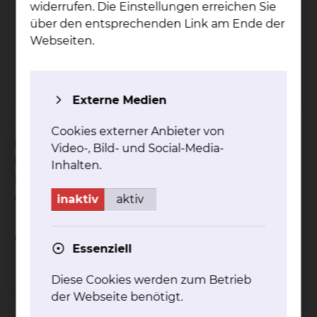
widerrufen. Die Einstellungen erreichen Sie
über den entsprechenden Link am Ende der
Grü­ne Da­men & Her­ren
Webseiten.
Tel.:
+49 531 314 924
mehr
Externe Medien
Cookies externer Anbieter von
Unsere ehrenamtlich tätigen Grünen Damen und
Video-, Bild- und Social-Media-
Herren stehen unseren Patientinnen und
Inhalten.
Patienten zur Verfügung, um ihnen den
Aufenthalt bei uns zu erleichtern.
inaktiv
aktiv
Weitere Informationen
Essenziell
Diese Cookies werden zum Betrieb
Besuchsservice
der Webseite benötigt.