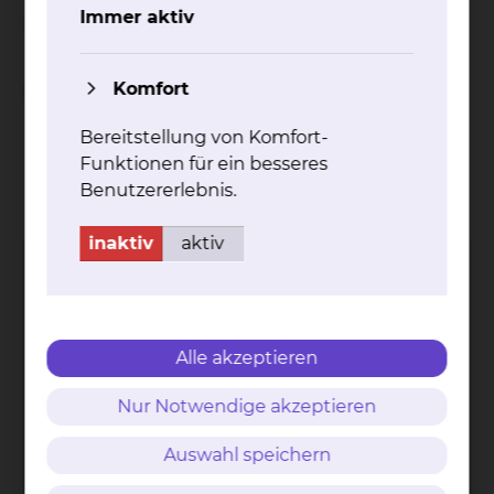
Unterstützung während des stationären
Immer aktiv
Aufenthalts
Komfort
Spielnachmittag in der Geriatrie
Bereitstellung von Komfort-
Funktionen für ein besseres
Kontakt
Impressum
AVB
Datenschutz
Benutzererlebnis.
Bildnachweise
Entgelttransparenz
Cookie Einstellungen
inaktiv
aktiv
Alle akzeptieren
Städtisches Klinikum
Braunschweig gGmbH
Nur Notwendige akzeptieren
Freisestr. 9/10
38118 Braunschweig
Auswahl speichern