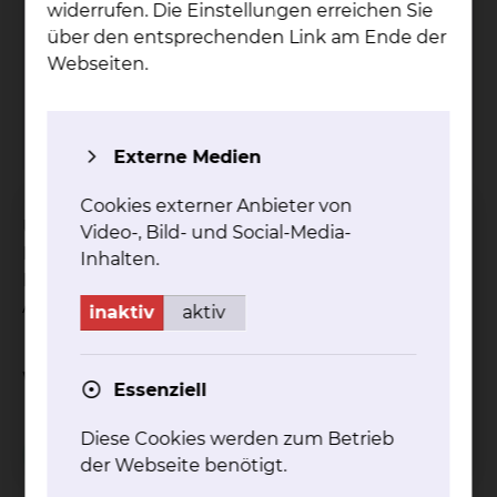
widerrufen. Die Einstellungen erreichen Sie
über den entsprechenden Link am Ende der
Grü­ne Da­men & Her­ren
Webseiten.
Tel.:
+49 531 314 924
mehr
Externe Medien
Cookies externer Anbieter von
Unsere ehrenamtlich tätigen Grünen Damen und
Video-, Bild- und Social-Media-
Herren stehen unseren Patientinnen und
Inhalten.
Patienten zur Verfügung, um ihnen den
Aufenthalt bei uns zu erleichtern.
inaktiv
aktiv
Weitere Informationen
Essenziell
Diese Cookies werden zum Betrieb
Besuchsservice
der Webseite benötigt.