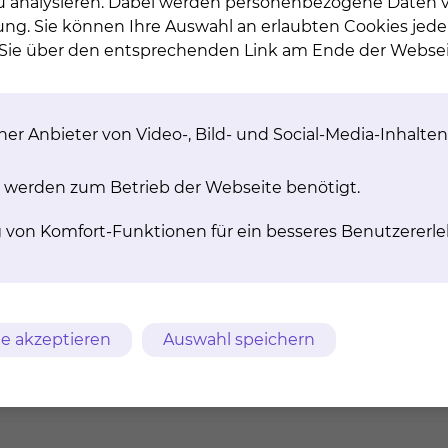
 zu analysieren. Dabei werden personenbezogene Daten ve
ung. Sie können Ihre Auswahl an erlaubten Cookies jede
n Sie über den entsprechenden Link am Ende der Websei
tung und Unterstützung an – verschwiegen, kostenfrei
r Religion zugehörig fühlen.
er Anbieter von Video-, Bild- und Social-Media-Inhalten
 werden zum Betrieb der Webseite benötigt.
g von Komfort-Funktionen für ein besseres Benutzererle
Sterbe- und
Begleitung in Krisen
Trauerbegleitun
e akzeptieren
Auswahl speichern
Begleitung und
Ethische
Beratung bei ethischen
Fallbesprechun
Fragen