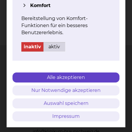
Wahlleistungsvereinbarung Begleitperson
Komfort
Bereitstellung von Komfort-
Funktionen für ein besseres
Benutzererlebnis.
Kontakt
Impressum
AVB
Datenschutz
Bildnachweise
Entgelttransparenz
Cookie Einstellungen
inaktiv
aktiv
Städtisches Klinikum
Alle akzeptieren
Braunschweig gGmbH
Nur Notwendige akzeptieren
Freisestr. 9/10
38118 Braunschweig
Auswahl speichern
Tel.: 0531/595-0
Impressum
Fax: 0531/595-1322
info@klinikum-braunschweig.de