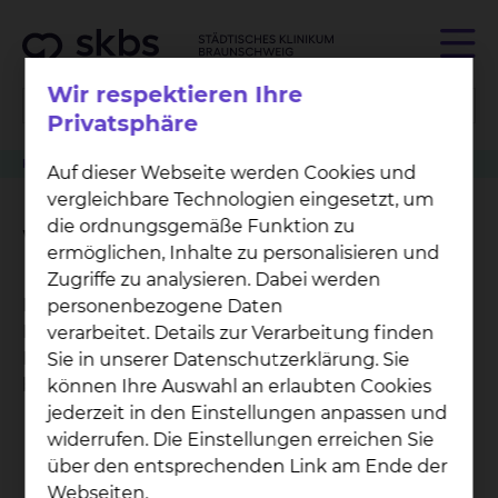
Wir respektieren Ihre
Privatsphäre
Klinikwegweiser
Neurochirurgie
Wahlleistung Begleitperson
Auf dieser Webseite werden Cookies und
vergleichbare Technologien eingesetzt, um
die ordnungsgemäße Funktion zu
Wahlleistung Begleitperson
ermöglichen, Inhalte zu personalisieren und
Zugriffe zu analysieren. Dabei werden
Für Unterbringung und Verpflegung einer
personenbezogene Daten
Begleitperson ohne entsprechende medizinische
verarbeitet. Details zur Verarbeitung finden
Notwendigkeit werden folgende Beträge
Sie in unserer Datenschutzerklärung. Sie
berechnet:
können Ihre Auswahl an erlaubten Cookies
jederzeit in den Einstellungen anpassen und
Unterbringung einer Begleitperson im Bett:
widerrufen. Die Einstellungen erreichen Sie
45,00 EUR
über den entsprechenden Link am Ende der
Unterbringung einer Begleitperson auf einer
Webseiten.