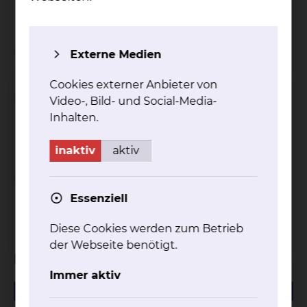
Liege: 25,00 EUR
Wichtiger Hinweis
Externe Medien
Cookies externer Anbieter von
Einschränkungen bei
Video-, Bild- und Social-Media-
Inanspruchnahme von
Inhalten.
Wahlleistungen
inaktiv
aktiv
Abschlagszahlungen bei
Inanspruchnahme von
Essenziell
Wahlleistungen
Diese Cookies werden zum Betrieb
der Webseite benötigt.
Download
Immer aktiv
216.07 KB
PDF