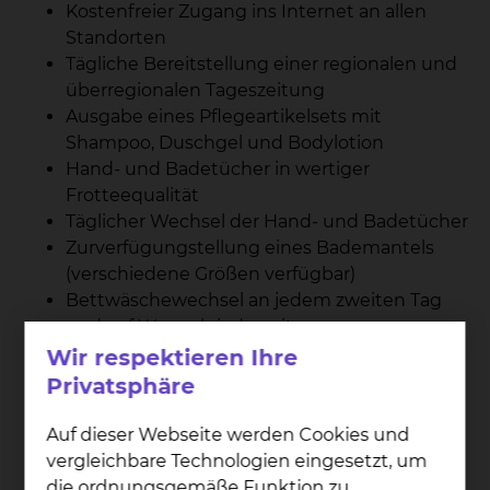
Kostenfreier Zugang ins Internet an allen
Standorten
Tägliche Bereitstellung einer regionalen und
überregionalen Tageszeitung
Ausgabe eines Pflegeartikelsets mit
Shampoo, Duschgel und Bodylotion
Hand- und Badetücher in wertiger
Frotteequalität
Täglicher Wechsel der Hand- und Badetücher
Zurverfügungstellung eines Bademantels
(verschiedene Größen verfügbar)
Bettwäschewechsel an jedem zweiten Tag
und auf Wunsch jederzeit
Kostenlose Reinigung der persönlichen
Wir respektieren Ihre
Leibwäsche (Rückgabe innerhalb 24
Privatsphäre
Stunden)
Wahl- und Zusatzverpflegung (sofern
Auf dieser Webseite werden Cookies und
medizinisch möglich): Mit der Auswahl und
vergleichbare Technologien eingesetzt, um
Zusammenstellung unserer Speisen
die ordnungsgemäße Funktion zu