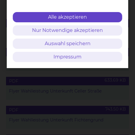
Speisekarte für Wahlleistungspatienten
Alle akzeptieren
165.42 KB
PDF
Nur Notwendige akzeptieren
Saisonales Menü für Wahlleistungspatienten
Auswahl speichern
88.63 KB
PDF
Impressum
Wahlleistungsvereinbarung Unterkunft
633.69 KB
PDF
Flyer Wahlleistung Unterkunft Celler Straße
743.50 KB
PDF
Flyer Wahlleistung Unterkunft Fichtengrund