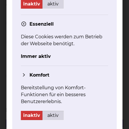
inaktiv
aktiv
entnehmen Sie gerne unseren Flyern.
Wichtiger Hinweis
Essenziell
Diese Cookies werden zum Betrieb
Einschränkungen bei
der Webseite benötigt.
Inanspruchnahme von
Immer aktiv
Wahlleistungen
Komfort
Abschlagszahlungen bei
Inanspruchnahme von
Bereitstellung von Komfort-
Wahlleistungen
Funktionen für ein besseres
Benutzererlebnis.
Download
inaktiv
aktiv
527.76 KB
PDF