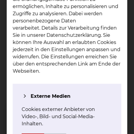
möchten wir zu Ihrem Wohlbefinden
ermöglichen, Inhalte zu personalisieren und
beitragen. Wir bieten Ihnen eine Auswahl an
Zugriffe zu analysieren. Dabei werden
Getränken, Zwischenmahlzeiten und
personenbezogene Daten
regionalen Speisen.
verarbeitet. Details zur Verarbeitung finden
Patientenservice: Im Rahmen von
Sie in unserer Datenschutzerklärung. Sie
Servicerunden besuchen Sie die
können Ihre Auswahl an erlaubten Cookies
Mitarbeiterinnen und Mitarbeiter des
jederzeit in den Einstellungen anpassen und
Serviceteams täglich und offerieren Ihnen
widerrufen. Die Einstellungen erreichen Sie
Snacks und Getränke
über den entsprechenden Link am Ende der
Sharemagazines Premium (RTL+, Video und
Webseiten.
TV, E-Books, digitale Zeitungen und
Magazine, Podcasts und Hörbücher) – Sie
können Sharemagazines mit Ihrem
Externe Medien
Smartphone, Pad oder Laptop problemlos
nutzen
Cookies externer Anbieter von
Video-, Bild- und Social-Media-
Inhalten.
Weitere Besonderheiten je nach Standort / Haus