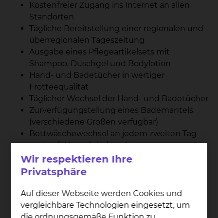
Kostenfreier Zugang ins Internet an allen
Standorten
Tägliche Bereitstellung einer regionalen und
überregionalen Tageszeitung
Ausgabe eines Pflegeartikelsets mit
Shampoo, Duschgel und Bodylotion
Hand- und Badetücher in wertiger
Frotteequalität
Täglicher Wechsel der Hand- und Badetücher
Zurverfügungstellung eines Bademantels
(verschiedene Größen verfügbar)
Bettwäschewechsel an jedem zweiten Tag
und auf Wunsch jederzeit
Kostenlose Reinigung der persönlichen
Wir respektieren Ihre
Leibwäsche (Rückgabe innerhalb 24
Privatsphäre
Stunden)
Wahl- und Zusatzverpflegung (sofern
Auf dieser Webseite werden Cookies und
medizinisch möglich): Mit der Auswahl und
vergleichbare Technologien eingesetzt, um
Zusammenstellung unserer Speisen
die ordnungsgemäße Funktion zu