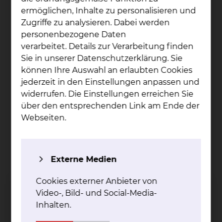
möchten wir zu Ihrem Wohlbefinden
ermöglichen, Inhalte zu personalisieren und
beitragen. Wir bieten Ihnen eine Auswahl an
Zugriffe zu analysieren. Dabei werden
Getränken, Zwischenmahlzeiten und
personenbezogene Daten
regionalen Speisen.
verarbeitet. Details zur Verarbeitung finden
Patientenservice: Im Rahmen von
Sie in unserer Datenschutzerklärung. Sie
Servicerunden besuchen Sie die
können Ihre Auswahl an erlaubten Cookies
Mitarbeiterinnen und Mitarbeiter des
jederzeit in den Einstellungen anpassen und
Serviceteams täglich und offerieren Ihnen
widerrufen. Die Einstellungen erreichen Sie
Snacks und Getränke
über den entsprechenden Link am Ende der
Sharemagazines Premium (RTL+, Video und
Webseiten.
TV, E-Books, digitale Zeitungen und
Magazine, Podcasts und Hörbücher) – Sie
können Sharemagazines mit Ihrem
Externe Medien
Smartphone, Pad oder Laptop problemlos
nutzen
Cookies externer Anbieter von
Video-, Bild- und Social-Media-
Inhalten.
Weitere Besonderheiten je nach Standort / Haus