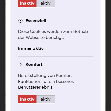
inaktiv
aktiv
entnehmen Sie gerne unseren Flyern.
Wichtiger Hinweis
Essenziell
Diese Cookies werden zum Betrieb
Einschränkungen bei
der Webseite benötigt.
Inanspruchnahme von
Immer aktiv
Wahlleistungen
Komfort
Abschlagszahlungen bei
Inanspruchnahme von
Bereitstellung von Komfort-
Wahlleistungen
Funktionen für ein besseres
Benutzererlebnis.
Download
inaktiv
aktiv
527.76 KB
PDF