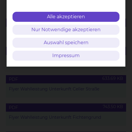
Speisekarte für Wahlleistungspatienten
Alle akzeptieren
165.42 KB
PDF
Nur Notwendige akzeptieren
Saisonales Menü für Wahlleistungspatienten
Auswahl speichern
88.63 KB
PDF
Impressum
Wahlleistungsvereinbarung Unterkunft
633.69 KB
PDF
Flyer Wahlleistung Unterkunft Celler Straße
743.50 KB
PDF
Flyer Wahlleistung Unterkunft Fichtengrund