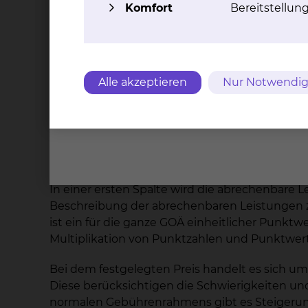
Komfort
Bereitstellun
Im letzteren Falle ist der Abschluss einer sch
unterzeichnet werden. Auch ohne Abschluss ei
notwendigen medizinischen Leistungen zuteil
Die ärztlichen Leistungen von Konsiliarärzten 
sie geltenden Tarifen berechnet.
Alle akzeptieren
Nur Notwendig
3. Wie werden die wahlärztlich erbrachten 
Im Einzelnen richtet sich die konkrete Abre
(GOÄ/GOZ). Diese Gebührenwerke weisen eine 
In einer ersten Spalte wird die abrechenbare Le
Beschreibung der abrechenbaren Leistungen zug
ist ein für die ganze GOÄ einheitlicher Punkt
Multiplikation von Punktzahlen und Punktwert e
Bei dem festgelegten Preis handelt es sich u
Diese berücksichtigen die Schwierigkeiten und
normalen Gebührenrahmens gibt es Steigerun