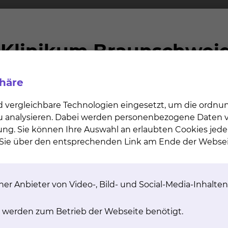
tungen werden, auch soweit sie vom Krankenhaus bere
annten ständigen ärztlichen Vertreter (§4 Abs. 2 Satz
i Abschluss eines Wahlleistungsvertrages „Chefarztbeh
 ärztlich geleiteten Einrichtungen werden von diesen na
lte Wahlarzt verhindert ist?
phäre
ringung einer wahlärztlichen Leistung durch einen stä
d vergleichbare Technologien eingesetzt, um die ordn
rung des Wahlarztes. Bei einer unvorhersehbaren Verhi
 zu analysieren. Dabei werden personenbezogene Daten ve
rztlichen Vertreter übernommen. Bei Abschluss eines Ve
ung. Sie können Ihre Auswahl an erlaubten Cookies jede
lung aller ständigen Vertreter der Chefärzte unseres K
n Sie über den entsprechenden Link am Ende der Websei
ngen des ständigen ärztlichen Vertreters als wahlärztl
tehen folgende Möglichkeiten:
er Anbieter von Video-, Bild- und Social-Media-Inhalten
ückkehr des Chefarztes;
meiner Krankenhausleistung, d.h. ohne Inanspruchnahme
 werden zum Betrieb der Webseite benötigt.
nten ärztlichen Vertreter unter Berechnung der wahlär