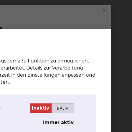
chnet werden, vom nachfolgend aufgeführten
 3 GOÄ/GOZ) erbracht. Die Namen der Chefärzte
andlung“ ausgehändigt. Die ärztlichen
ch den für sie geltenden Tarifen berechnet.
ndigen Vertreter des Wahlarztes zwischen
ungsgemäße Funktion zu ermöglichen,
nderung Ihres Wahlarztes wird die
rarbeitet. Details zur Verarbeitung
rtrages für die Wahlleistung
rzeit in den Einstellungen anpassen und
linikums. Im Falle der unvorhersehbaren
ten.
iche Leistungen in Rechnung gestellt.
.
inaktiv
aktiv
 wahlärztlicher Leistungen durchführen;
Immer aktiv
ztlichen Entgelte durchführen.