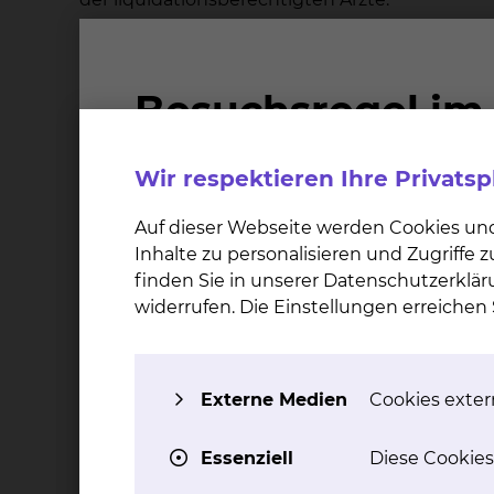
Die gesondert berechenbaren ärztlichen Leis
Wahlarzt der Fachabteilung oder von einem ben
und ihrer ständigen Vertreter werden Ihnen be
Leistungen der Konsiliarärzte und der fremden
2. Was geschieht, wenn der von Ihnen gewäh
Wir respektieren Ihre Privats
Die Rechtsprechung unterscheidet bei der Erb
Auf dieser Webseite werden Cookies un
vorhersehbarer und unvorhersehbarer Verhinde
Inhalte zu personalisieren und Zugriffe
wahlärztliche Leistung von seinem ständigen ä
finden Sie in unserer Datenschutzerklär
"Chefarztbehandlung" erhalten Sie eine Aufstel
widerrufen. Die Einstellungen erreiche
Verhinderung des Wahlarztes werden die Leistu
Im Falle der vorhersehbaren Verhinderung bes
Externe Medien
Cookies extern
Sie verschieben die Behandlung bis zur R
Sie lassen die Behandlung in Form allge
Essenziell
Diese Cookies
Sie lassen die Behandlung von dem benan