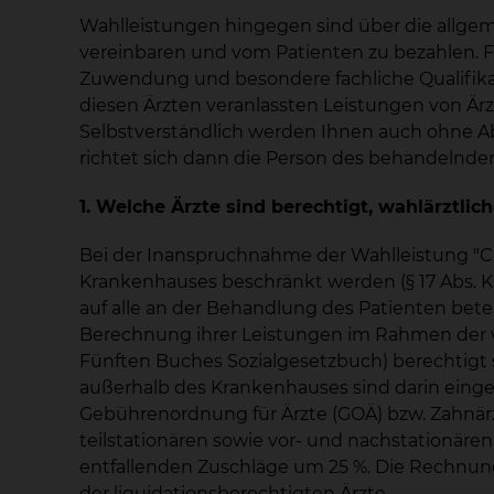
Wahlleistungen hingegen sind über die allge
vereinbaren und vom Patienten zu bezahlen. Fü
Zuwendung und besondere fachliche Qualifikat
diesen Ärzten veranlassten Leistungen von Är
Selbstverständlich werden Ihnen auch ohne Abs
richtet sich dann die Person des behandelnde
1. Welche Ärzte sind berechtigt, wahlärztlic
Bei der Inanspruchnahme der Wahlleistung "Ch
Krankenhauses beschränkt werden (§ 17 Abs. K
auf alle an der Behandlung des Patienten bet
Berechnung ihrer Leistungen im Rahmen der vol
Fünften Buches Sozialgesetzbuch) berechtigt s
außerhalb des Krankenhauses sind darin einges
Gebührenordnung für Ärzte (GOÄ) bzw. Zahnärzt
teilstationären sowie vor- und nachstationäre
entfallenden Zuschläge um 25 %. Die Rechnun
der liquidationsberechtigten Ärzte.