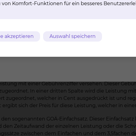
g von Komfort-Funktionen für ein besseres Benutzererle
riftlichen Vereinbarung erforderlich. Diese wird in der
ner solchen individuellen Vereinbarung werden Ihnen in
.
und fremden, ärztlich geleiteten Einrichtungen (z.B. ex
e akzeptieren
Auswahl speichern
Leistungen abgerechnet?
chnung nach den Regeln der amtlichen Gebührenordnung
feste Grundsystematik auf.
istung mit einer Gebührenziffer versehen. Dieser Gebühre
eordnet. In einer dritten Spalte wird die Leistung mit
wert zugeordnet, welcher in Cent ausgedrückt ist und r
rgibt sich der Preis für diese Leistung, welcher in eine
m den sogenannten GOÄ-Einfachsatz. Dieser Einfachsatz
 den Zeitaufwand der einzelnen Leistung oder die Schwie
gssätze zwischen dem Einfachen und dem 3,5fachen de