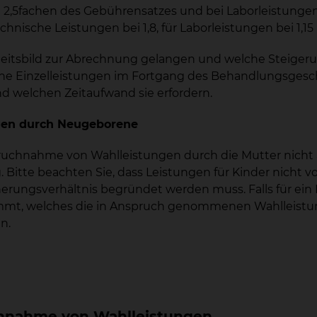
2,5fachen des Gebührensatzes und bei Laborleistunge
chnische Leistungen bei 1,8, für Laborleistungen bei 1,15
itsbild zur Abrechnung gelangen und welche Steigerun
lche Einzelleistungen im Fortgang des Behandlungsges
d welchen Zeitaufwand sie erfordern.
ngen durch Neugeborene
spruchnahme von Wahlleistungen durch die Mutter nich
Bitte beachten Sie, dass Leistungen für Kinder nicht v
cherungsverhältnis begründet werden muss. Falls für e
mmt, welches die in Anspruch genommenen Wahlleistung
n.
chnahme von Wahlleistungen