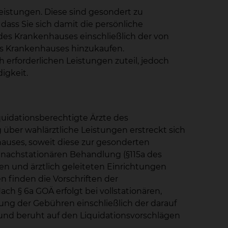
istungen. Diese sind gesondert zu
ass Sie sich damit die persönliche
des Krankenhauses einschließlich der von
des Krankenhauses hinzukaufen.
erforderlichen Leistungen zuteil, jedoch
igkeit.
uidationsberechtigte Ärzte des
ber wahlärztliche Leistungen erstreckt sich
auses, soweit diese zur gesonderten
d nachstationären Behandlung (§115a des
en und ärztlich geleiteten Einrichtungen
 finden die Vorschriften der
h § 6a GOÄ erfolgt bei vollstationären,
rung der Gebühren einschließlich der darauf
und beruht auf den Liquidationsvorschlägen