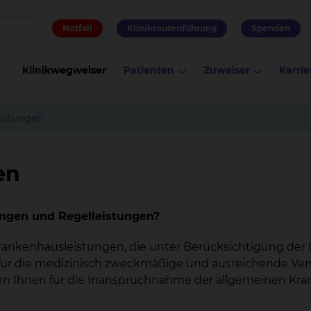
Notfall
Klinikroutenführung
Spenden
Klinikwegweiser
Patienten
Zuweiser
Karrie
eistungen
en
ungen und Regelleistungen?
rankenhausleistungen, die unter Berücksichtigung der 
t für die medizinisch zweckmäßige und ausreichende Ve
ehen Ihnen für die Inanspruchnahme der allgemeinen Kr