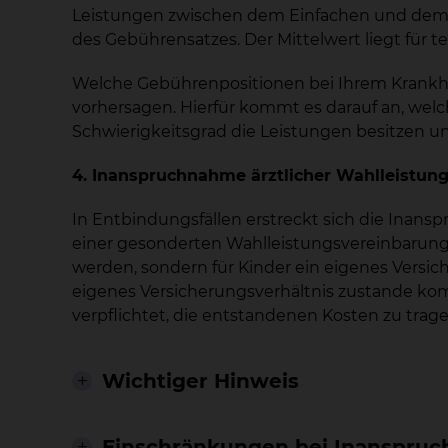
Leistungen zwischen dem Einfachen und dem 
des Gebührensatzes. Der Mittelwert liegt für te
Welche Gebührenpositionen bei Ihrem Krankhe
vorhersagen. Hierfür kommt es darauf an, we
Schwierigkeitsgrad die Leistungen besitzen un
4. Inanspruchnahme ärztlicher Wahlleistu
In Entbindungsfällen erstreckt sich die Inan
einer gesonderten Wahlleistungsvereinbarung. 
werden, sondern für Kinder ein eigenes Versi
eigenes Versicherungsverhältnis zustande ko
verpflichtet, die entstandenen Kosten zu trage
Wichtiger Hinweis
Einschränkungen bei Inanspru