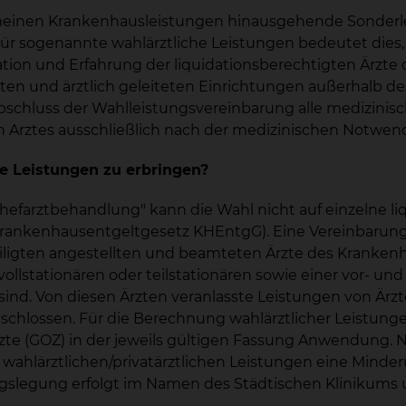
meinen Krankenhausleistungen hinausgehende Sonderle
r sogenannte wahlärztliche Leistungen bedeutet dies, d
ion und Erfahrung der liquidationsberechtigten Ärzte 
zten und ärztlich geleiteten Einrichtungen außerhalb 
chluss der Wahlleistungsvereinbarung alle medizinisch 
n Arztes ausschließlich nach der medizinischen Notwend
he Leistungen zu erbringen?
efarztbehandlung" kann die Wahl nicht auf einzelne liq
rankenhausentgeltgesetz KHEntgG). Eine Vereinbarung ü
eiligten angestellten und beamteten Ärzte des Krankenh
lstationären oder teilstationären sowie einer vor- un
ind. Von diesen Ärzten veranlasste Leistungen von Ärzt
chlossen. Für die Berechnung wahlärztlicher Leistungen
e (GOZ) in der jeweils gültigen Fassung Anwendung. Nac
n wahlärztlichen/privatärztlichen Leistungen eine Minde
gslegung erfolgt im Namen des Städtischen Klinikums 