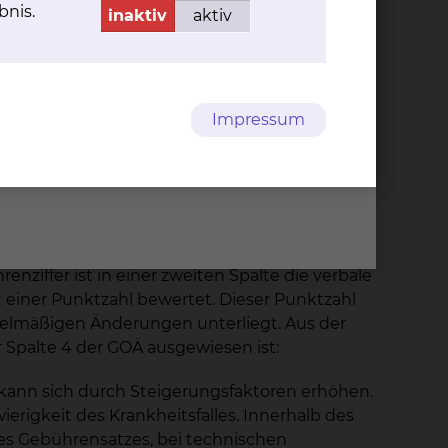
bnis.
inaktiv
aktiv
 Krankenakte dokumentiert und muss von Ihnen
 der Zeit der Abwesenheit des Wahlarztes alle
terne Labore) werden von diesen nach den für
Impressum
 für Ärzte / Gebührenordnung für Zahnärzte
nziffer ist in einer zweiten Spalte die verbale
 einer Punktzahl bewertet. Dieser Punktzahl
egelmäßigen Änderungen unterliegt. Aus der
r Spalte 4 der GOÄ ausgewiesen ist:
 kann sich durch Steigerungsfaktoren erhöhen.
rigkeit des Krankheitsfalles. Innerhalb des
s Gebührensatzes, bei technischen