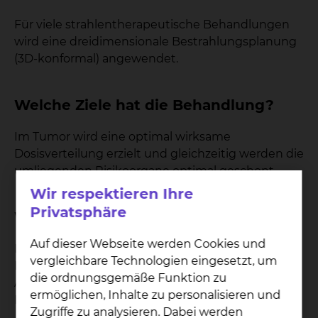
Für viele strahlentherapeutische Behandlungen
wird eine dreidimensionale Bestrahlungsplanung
(3D-konformal) angewendet.
Welche Ziele hat die Behandlung?
Im Tumor wird eine optimal wirksame
Dosisverteilung erzielt und gleichzeitig werden die
umliegenden Risikoorgane optimal geschont.
Wir respektieren Ihre
Privatsphäre
Wie wirkt die Behandlung?
Auf dieser Webseite werden Cookies und
Die Grundlage der 3D-konformalen
vergleichbare Technologien eingesetzt, um
Bestrahlungstechnik ist ein komplexer
die ordnungsgemäße Funktion zu
Arbeitsprozess zwischen Ärzten, Physikern und
ermöglichen, Inhalte zu personalisieren und
MTRA.
Zugriffe zu analysieren. Dabei werden