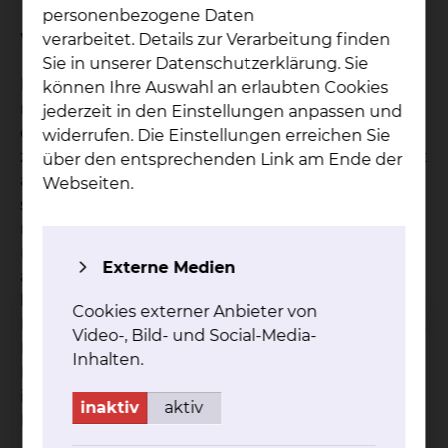
personenbezogene Daten
Wie ist der Ablauf der Behandlung?
verarbeitet. Details zur Verarbeitung finden
Sie in unserer Datenschutzerklärung. Sie
Dieser erfolgt in mehreren Schritten. Zunächst
können Ihre Auswahl an erlaubten Cookies
muss der Tumor lokalisiert werden Dafür wird von
jederzeit in den Einstellungen anpassen und
dem Patienten eine Computertomographie der
widerrufen. Die Einstellungen erreichen Sie
zu bestrahlenden Region angefertigt. Diese erfolgt
über den entsprechenden Link am Ende der
auf und mit besonderen Lagerungshilfen und mit
Webseiten.
speziellen Masken für den Kopf in einer später
reproduzierbaren Behandlungsposition
(Planungs-CT). Lagerungsmarkierungen werden
Externe Medien
auf die Haut eingezeichnet und mit
hautverträglichen Pflastern fixiert, um die exakte
Cookies externer Anbieter von
Lagerung unter der Therapie zu gewährleisten. Mit
Video-, Bild- und Social-Media-
Hilfe eines computerunterstützten
Inhalten.
Planungssystems definiert der Strahlentherapeut
im CT-Bilddatensatz das Zielvolumen und die
inaktiv
aktiv
Risikoorgane.