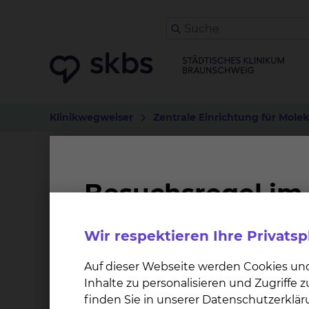
Klinikwegweiser
Zentrale Einrichtung für Mole
Erregerdiagnostik
Adenoviren
Wir respektieren Ihre Privats
Bordetella pertussis / parapertussis
Chlamydia trachomatis
Auf dieser Webseite werden Cookies un
Cytomegalie Virus
Inhalte zu personalisieren und Zugriffe
Epstein-Barr Virus
finden Sie in unserer Datenschutzerklär
Herpes simplex Virus Typ I und II