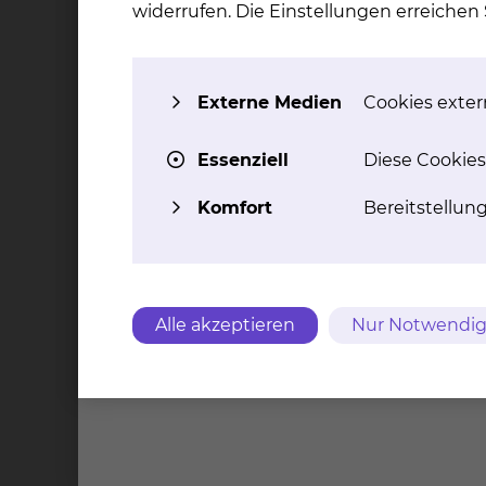
widerrufen. Die Einstellungen erreiche
Varizella Zoster Virus
EHEC
Pilzdiagnostik (LCD-Array (Chipron) und 
Externe Medien
Cookies extern
Helicobacter pylori
HCV qualtitativ (keine Typisierung)
Humane Papillomaviren LCD-Array (Chipr
Essenziell
Diese Cookies
Influenza A+B
Komfort
Bereitstellun
JC/BK-Virus
Legionella pneumophila
Noroviren (NLV)
Neisseria gonorrhoeae
Rotaviren
Alle akzeptieren
Nur Notwendig
Respiratory-Syncytial-Virus (RSV)
Tropheryma whipplei (Morbus whipple)
TB-Komplex und atypische Mycobakterie
Differenzierung BCG Impfstamm
Nitratreduktase TB (Identifizierung von M
Trichomonas vaginalis