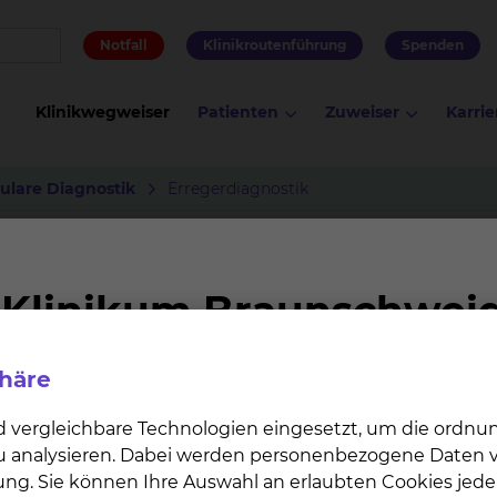
Notfall
Klinikroutenführung
Spenden
Klinikwegweiser
Patienten
Zuweiser
Karrie
kulare Diagnostik
Erregerdiagnostik
phäre
d vergleichbare Technologien eingesetzt, um die ordn
 zu analysieren. Dabei werden personenbezogene Daten ve
ung. Sie können Ihre Auswahl an erlaubten Cookies jede