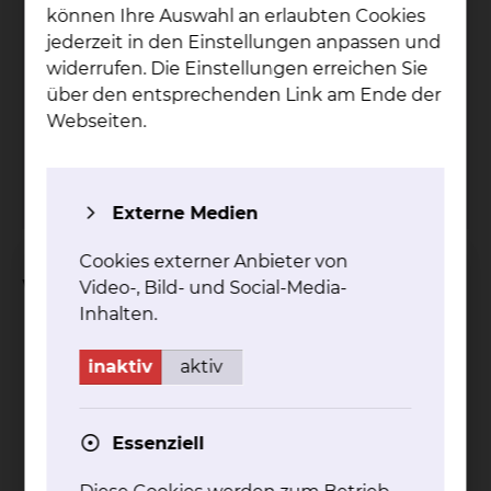
Zen­tra­le Ein­rich­tung für
können Ihre Auswahl an erlaubten Cookies
jederzeit in den Einstellungen anpassen und
Mo­le­ku­la­re Dia­gnos­tik
widerrufen. Die Einstellungen erreichen Sie
Celler Straße 38, 38114 Braunschweig
über den entsprechenden Link am Ende der
Webseiten.
Tel.:
+49 531 595 3594
Fax: +49 531 595 3449
mehr
Externe Medien
Cookies externer Anbieter von
Weitere Informationen
Video-, Bild- und Social-Media-
Inhalten.
inaktiv
aktiv
Ab­klä­rung 5’FU
Essenziell
Über­emp­find­lich­keit: DPD