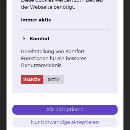
Diese Cookies werden zum Betrieb
mehr
der Webseite benötigt.
Immer aktiv
Komfort
Ab­klä­rung Ib­ru­ti­nib Re­sis­tenz
Bereitstellung von Komfort-
Funktionen für ein besseres
mehr
Benutzererlebnis.
Kontakt
Impressum
AVB
Datenschutz
inaktiv
aktiv
Bildnachweise
Entgelttransparenz
Cookie Einstellungen
Alle akzeptieren
Nur Notwendige akzeptieren
Städtisches Klinikum