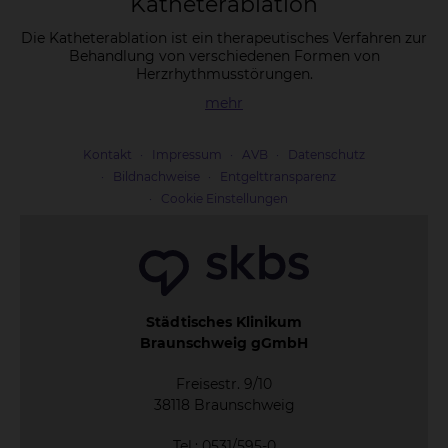
Ka­the­tera­b­la­ti­on
Die Katheterablation ist ein therapeutisches Verfahren zur
Behandlung von verschiedenen Formen von
Herzrhythmusstörungen.
mehr
Kontakt
Impressum
AVB
Datenschutz
Bildnachweise
Entgelttransparenz
Cookie Einstellungen
Städtisches Klinikum
Braunschweig gGmbH
Freisestr. 9/10
38118 Braunschweig
Tel.: 0531/595-0