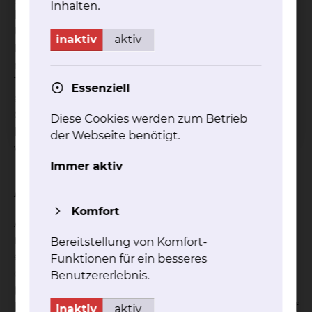
Inhalten.
Katheterablation durch eine Schluck-
Ultraschalluntersuchung des Herzens aus. Da
inaktiv
aktiv
Patienten für diese Untersuchung nüchtern sein
müssen, sollten (bis auf die morgendliche
Tabletteneinnahme mit einem Schluck Wasser)
Essenziell
am Aufnahmetag keine Nahrungsmittel oder
Getränke verzehrt werden. Der stationäre
Diese Cookies werden zum Betrieb
Krankenhaus-Aufenthalt für die Katheterablation
der Webseite benötigt.
von typischem Vorhofflattern dauert meist 3 Tage.
Immer aktiv
Ablauf des Kathetereingriffs
Komfort
Am Tag des Kathetereingriffs muss der Patient
nüchtern sein. Der Eingriff wird im
Bereitstellung von Komfort-
elektrophysiologischen Herzkatheterlabor
Funktionen für ein besseres
durchgeführt, meist in einem Dämmerschlaf
Benutzererlebnis.
(Sedierung) und mit Unterstützung eines 3D-
Mapping-Systems („Navi des Herzens“). Der Eingriff
inaktiv
aktiv