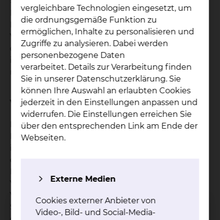
>90%) dauerhaft beseitigt werden, so dass dieser
vergleichbare Technologien eingesetzt, um
Eingriff (Katheterablation) spätestens beim ersten
die ordnungsgemäße Funktion zu
Rezidiv (Wiederauftreten) des typischen
ermöglichen, Inhalte zu personalisieren und
Vorhofflatterns empfohlen wird. Die Erfolgsrate bei
Zugriffe zu analysieren. Dabei werden
der Verödung bei nicht-typischem Vorhofflattern
personenbezogene Daten
ist niedriger, so dass dieses oft zunächst
verarbeitet. Details zur Verarbeitung finden
medikamentös behandelt wird.
Sie in unserer Datenschutzerklärung. Sie
können Ihre Auswahl an erlaubten Cookies
jederzeit in den Einstellungen anpassen und
Vorbehandlung
widerrufen. Die Einstellungen erreichen Sie
Eine bestehende Blutverdünnung wird für den
über den entsprechenden Link am Ende der
Eingriff ggf. kurz unterbrochen. Hierzu geben wir
Webseiten.
im Vorfeld der Katheterablation in Absprache mit
dem Hausarzt oder Kardiologen eine individuelle
Empfehlung. Da sich bei Patienten mit
Externe Medien
Vorhofflattern ein Blutgerinnsel in der linken
Vorkammer bilden kann (welches zum
Cookies externer Anbieter von
Schlaganfall führen könnte) schließen wir (sofern
Video-, Bild- und Social-Media-
gerade Vorhofflattern besteht) ein solches vor der