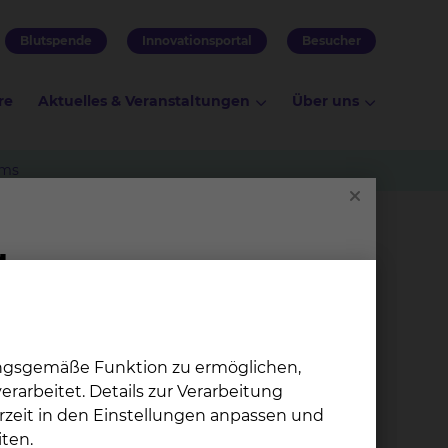
Blutspende
Innovationsportal
Besucher
re
Aktuelles & Veranstaltungen
Über uns
ems
ungsgemäße Funktion zu ermöglichen,
rarbeitet. Details zur Verarbeitung
rzeit in den Einstellungen anpassen und
Zen­tra­le Ein­rich­tung
ten.