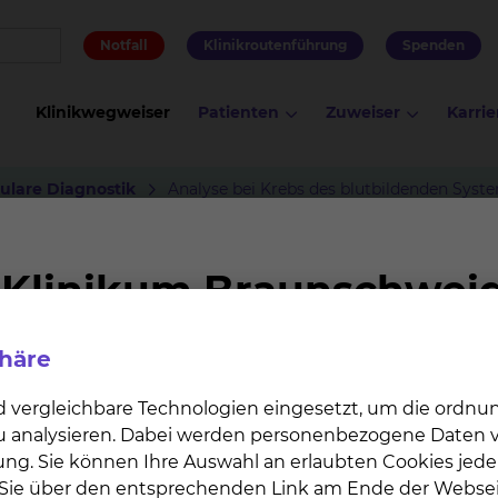
Notfall
Klinikroutenführung
Spenden
Klinikwegweiser
Patienten
Zuweiser
Karrie
kulare Diagnostik
Analyse bei Krebs des blutbildenden Syst
blutbildenden Systems
phäre
d vergleichbare Technologien eingesetzt, um die ordn
 zu analysieren. Dabei werden personenbezogene Daten ve
ung. Sie können Ihre Auswahl an erlaubten Cookies jede
n Sie über den entsprechenden Link am Ende der Websei