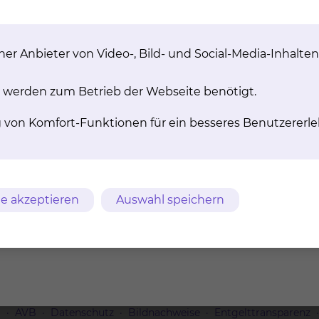
q22)
De­le­ti­on 4 (4q12)
In­ver­si­on
1T1
FIP1L1-PDGFR
(p13;q22) CB
MYH11
er Anbieter von Video-, Bild- und Social-Media-Inhalten
mehr
mehr
 werden zum Betrieb der Webseite benötigt.
g von Komfort-Funktionen für ein besseres Benutzererle
q22)
NPM1 (Mu­ta­ti­on
FLT3 (FMS-re­
e akzeptieren
Auswahl speichern
1
Nu­cleo­phos­min1)
ty­ro­si­ne ki­
Mu­ta­ti­on
ITD und 
Mu­ta­ti­o
mehr
mehr
m
AVB
Datenschutz
Bildnachweise
Entgelttransparenz