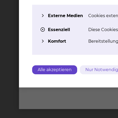
Bei uns besteht die Möglichkeit der Bild-Fusi
integriert. Das System erkennt Unterschiede 
automatisch und korrigiert sie. Auch Untersuch
Externe Medien
Cookies extern
Bestrahlungsplanung verwendet werden.
Essenziell
Diese Cookies
Komfort
Bereitstellun
Alle akzeptieren
Nur Notwendig
Kontakt
Impressu
Städtis
Brauns