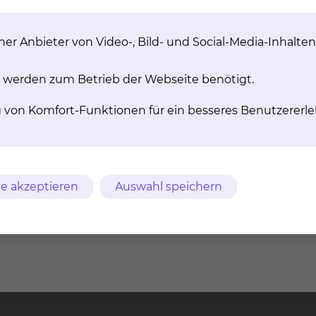
on, d.h. eine PET-Untersuchung wird in das Planungssys
in der Lagerung zwischen der PET und der Bestrahlung
ungen, die auswärts erfolgt sind, können so in der
er Anbieter von Video-, Bild- und Social-Media-Inhalten
 werden zum Betrieb der Webseite benötigt.
g von Komfort-Funktionen für ein besseres Benutzererle
e akzeptieren
Auswahl speichern
m
AVB
Datenschutz
Bildnachweise
Entgelttransparenz
ches Klinikum
Freisestr. 9/10
Tel.: 0531/5
chweig gGmbH
38118 Braunschweig
Fax: 0531/5