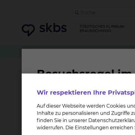
Klinikwegweiser
Strahlentherapie & Radioonko
Fusion bei der Bestrah
Wir respektieren Ihre Privats
Bilddaten von extern angefertigten Comput
Untersuchungen können zur Bestrahlungsplanu
Auf dieser Webseite werden Cookies un
die Tumorausdehnung teilweise noch genauer
Inhalte zu personalisieren und Zugriffe
(Computertomographie oder Kernspintomograph
finden Sie in unserer Datenschutzerklär
eine wertvolle Hilfe.
widerrufen. Die Einstellungen erreiche