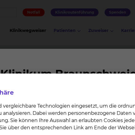
Notfall
Klinikroutenführung
Spenden
Klinikwegweiser
Patienten
Zuweiser
Karrie
logie
Fusion bei der Bestrahlungsplanung
lungsplanung
phäre
ertomographien, Magnetresonanztomographien und PET
ng integriert werden. Mit der PET-Untersuchung lässt
d vergleichbare Technologien eingesetzt, um die ordn
 bestimmen als mit den anderen modernen Verfahren
 zu analysieren. Dabei werden personenbezogene Daten ve
ie). Somit ist das PET auch für die Bestrahlungsplan
ung. Sie können Ihre Auswahl an erlaubten Cookies jede
n Sie über den entsprechenden Link am Ende der Websei