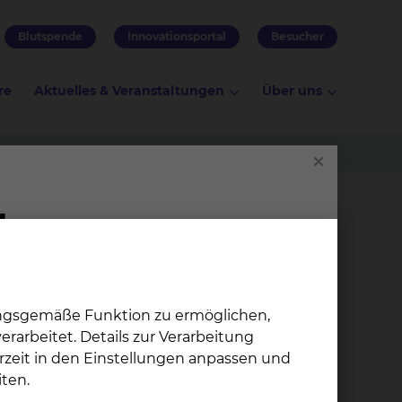
Blutspende
Innovationsportal
Besucher
re
Aktuelles & Veranstaltungen
Über uns
-CT
 sich
ungsgemäße Funktion zu ermöglichen,
rarbeitet. Details zur Verarbeitung
ung
rzeit in den Einstellungen anpassen und
Strah­len­the­ra­pie &
ten.