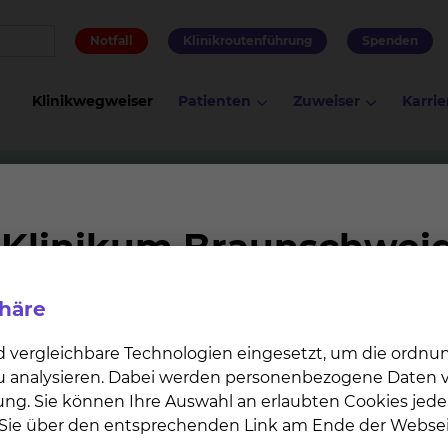
Notfall
Klinikroutenführung
Spenden
Klinikwegweiser
Patienten
Zuweiser
Karrie
Famulatur (Medizinstudium)
dium)
phäre
 Sie in allen medizinischen Fachrichtungen Famulature
 Hannover (MHH) erhalten Sie umfassende Einblicke in 
d vergleichbare Technologien eingesetzt, um die ordn
 zu analysieren. Dabei werden personenbezogene Daten ve
ung. Sie können Ihre Auswahl an erlaubten Cookies jede
n Sie über den entsprechenden Link am Ende der Websei