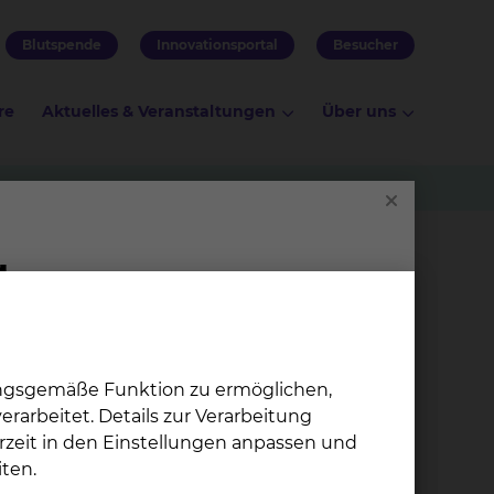
Blutspende
Innovationsportal
Besucher
re
Aktuelles & Veranstaltungen
Über uns
n absolvieren. Als Akademisches
den Klinikalltag.
ungsgemäße Funktion zu ermöglichen,
rarbeitet. Details zur Verarbeitung
rzeit in den Einstellungen anpassen und
ten.