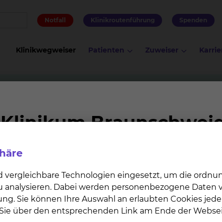
Notfall
Klinikroutenführung
Spenden
Klinikwegweiser
Patienten
Zuweiser
Karrie
amulatur (Medizinstudium)
dium)
phäre
 Sie in allen medizinischen Fachrichtungen Famulature
 Hannover (MHH) erhalten Sie umfassende Einblicke in 
d vergleichbare Technologien eingesetzt, um die ordn
 zu analysieren. Dabei werden personenbezogene Daten ve
ung. Sie können Ihre Auswahl an erlaubten Cookies jede
n Sie über den entsprechenden Link am Ende der Websei