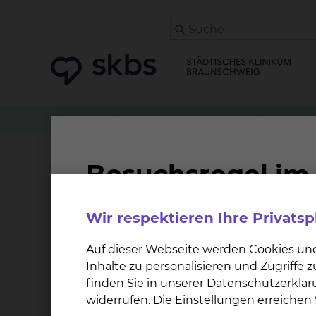
Klinikwegweiser
Neonatologie & Pädiatrische I
Patientenfürsprecheri
Wir respektieren Ihre Privats
Dem Klinikum Braunschweig ist es ein wichtige
Aufenthaltes dennoch ein Grund zur Kritik e
Auf dieser Webseite werden Cookies un
das Sie mit einer neutralen Person bespreche
Inhalte zu personalisieren und Zugriffe
vertrauensvollen Gespräch.
finden Sie in unserer Datenschutzerklär
widerrufen. Die Einstellungen erreiche
Zu den Aufgaben unserer ehrenamtlichen und