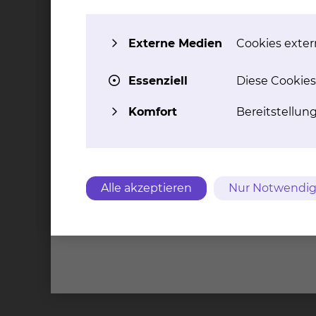
Krankenhausaufenthalt auch die Kontaktaufna
ausdrücklichen Auftrag angemessene Lösungen
Externe Medien
Cookies extern
Ansprechpartner
Essenziell
Diese Cookies
Christine Wolnik
Komfort
Bereitstellun
Celler Straße 38, 38114 Braunschweig
Tel.:
+49 531 595 2224
Anrufbeantworter in A
Per E-Mail kontaktieren
Alle akzeptieren
Nur Notwendig