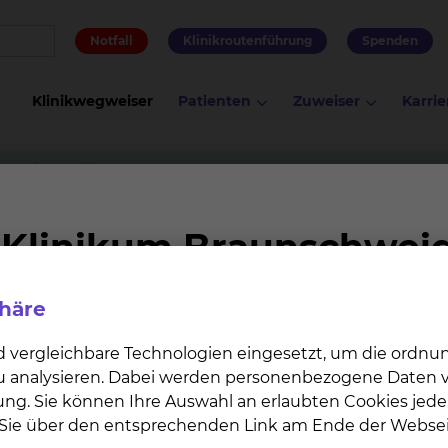
Notfall
Klinikroutenführung
Spenden
Klinikwegweiser
Patienten
Zuweiser
Karrie
ntensivmedizin
Patientenfürsprecherinnen
nnen
phäre
s Anliegen, dass Sie mit Ihrem Krankenhausaufenthalt z
rgeben, Sie einen Rat in der ungewohnten Umgebung be
d vergleichbare Technologien eingesetzt, um die ordn
n möchten, so nehmen sich unsere Patientenfürsprecher
 zu analysieren. Dabei werden personenbezogene Daten ve
ung. Sie können Ihre Auswahl an erlaubten Cookies jede
n Sie über den entsprechenden Link am Ende der Websei
 unabhängigen Patientenfürsprecherinnen gehört neb