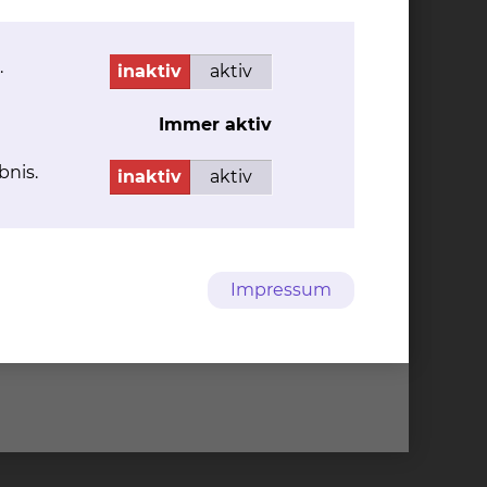
ffenden Bereichen, um in Ihrem
.
inaktiv
aktiv
Immer aktiv
 Feddersen
bnis.
inaktiv
aktiv
nrufbeantworter in Abwesenheit
n
Impressum