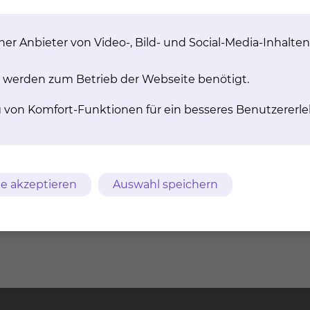
hme zu Mitarbeiterinnen und Mitarbeitern in den betre
 für Ihre Belange zu finden.
er Anbieter von Video-, Bild- und Social-Media-Inhalten
 werden zum Betrieb der Webseite benötigt.
Evelyne Christine Elise
g von Komfort-Funktionen für ein besseres Benutzererle
Tel.:
+49 531 595 2224
A
Per E-Mail kontaktiere
bwesenheit
e akzeptieren
Auswahl speichern