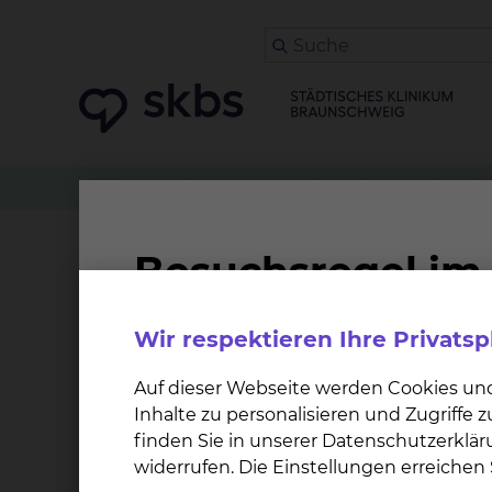
Klinikwegweiser
Allgemein- & Viszeralchirurgie
Patientenfürsprecheri
Wir respektieren Ihre Privats
Dem Klinikum Braunschweig ist es ein wichtige
Aufenthaltes dennoch ein Grund zur Kritik e
Auf dieser Webseite werden Cookies un
das Sie mit einer neutralen Person bespreche
Inhalte zu personalisieren und Zugriffe
vertrauensvollen Gespräch.
finden Sie in unserer Datenschutzerklär
widerrufen. Die Einstellungen erreiche
Zu den Aufgaben unserer ehrenamtlichen und