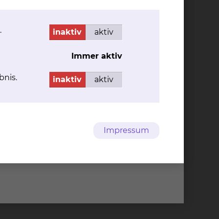
ffenden Bereichen, um in Ihrem
.
inaktiv
aktiv
Immer aktiv
 Feddersen
bnis.
inaktiv
aktiv
nrufbeantworter in Abwesenheit
n
Impressum