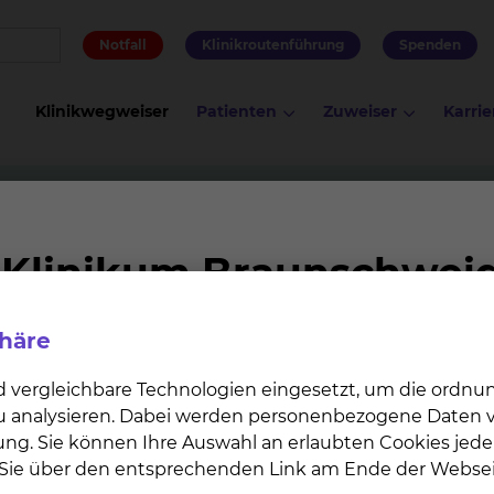
Notfall
Klinikroutenführung
Spenden
Klinikwegweiser
Patienten
Zuweiser
Karrie
Patientenfürsprecherinnen
nnen
phäre
s Anliegen, dass Sie mit Ihrem Krankenhausaufenthalt z
rgeben, Sie einen Rat in der ungewohnten Umgebung be
d vergleichbare Technologien eingesetzt, um die ordn
n möchten, so nehmen sich unsere Patientenfürsprecher
 zu analysieren. Dabei werden personenbezogene Daten ve
ung. Sie können Ihre Auswahl an erlaubten Cookies jede
n Sie über den entsprechenden Link am Ende der Websei
 unabhängigen Patientenfürsprecherinnen gehört neb