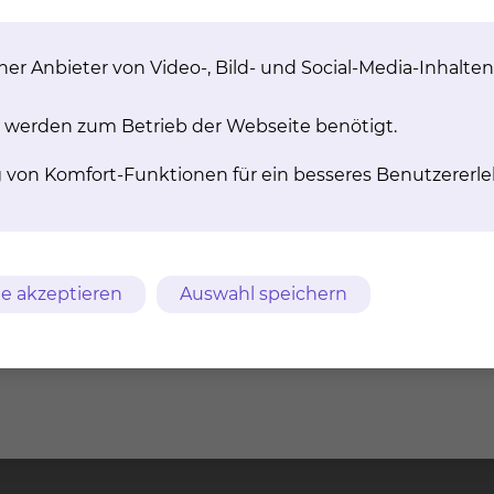
hme zu Mitarbeiterinnen und Mitarbeitern in den betre
 für Ihre Belange zu finden.
er Anbieter von Video-, Bild- und Social-Media-Inhalten
 werden zum Betrieb der Webseite benötigt.
Evelyne Christine Elise
g von Komfort-Funktionen für ein besseres Benutzererle
Tel.:
+49 531 595 2224
A
Per E-Mail kontaktiere
bwesenheit
e akzeptieren
Auswahl speichern