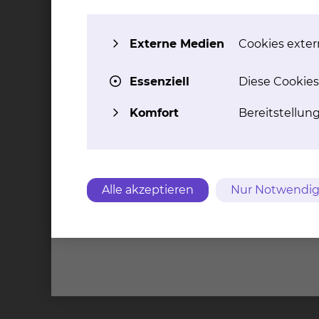
Krankenhausaufenthalt auch die Kontaktaufna
ausdrücklichen Auftrag angemessene Lösungen
Externe Medien
Cookies extern
Ansprechpartner
Essenziell
Diese Cookies
Christine Wolnik
Komfort
Bereitstellun
Celler Straße 38, 38114 Braunschweig
Tel.:
+49 531 595 2224
Anrufbeantworter in A
Per E-Mail kontaktieren
Alle akzeptieren
Nur Notwendig