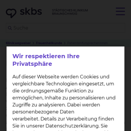
Klinikwegweiser
Frauenheilkunde
Patientenfürsprecherinnen
Wir respektieren Ihre
Patientenfürsprecherinnen
Privatsphäre
Auf dieser Webseite werden Cookies und
Dem Klinikum Braunschweig ist es ein wichtiges
vergleichbare Technologien eingesetzt, um
Anliegen, dass Sie mit Ihrem
die ordnungsgemäße Funktion zu
Krankenhausaufenthalt zufrieden sind. Sollte sich
ermöglichen, Inhalte zu personalisieren und
während Ihres Aufenthaltes dennoch ein Grund
Zugriffe zu analysieren. Dabei werden
zur Kritik ergeben, Sie einen Rat in der
personenbezogene Daten
ungewohnten Umgebung benötigen oder etwas
verarbeitet. Details zur Verarbeitung finden
auf dem Herzen haben, das Sie mit einer neutralen
Sie in unserer Datenschutzerklärung. Sie
Person besprechen möchten, so nehmen sich