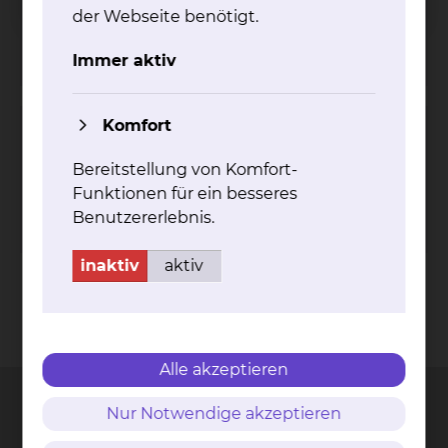
Tel.:
+49 531 595 2224
Anrufbeantworter in
der Webseite benötigt.
Abwesenheit
Per E-Mail kontaktieren
Immer aktiv
Komfort
Evelyne Christine Elise Feddersen
Bereitstellung von Komfort-
Tel.:
+49 531 595 2224
Anrufbeantworter in
Abwesenheit
Funktionen für ein besseres
Per E-Mail kontaktieren
Benutzererlebnis.
inaktiv
aktiv
Kontakt
Impressum
AVB
Datenschutz
Bildnachweise
Entgelttransparenz
Cookie Einstellungen
Alle akzeptieren
Nur Notwendige akzeptieren