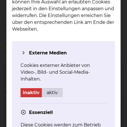
können Ihre Auswahl an erlaubten Cookies
unsere Patientenfürsprecherinnen gerne für Sie
jederzeit in den Einstellungen anpassen und
Zeit zu einem vertrauensvollen Gespräch.
widerrufen. Die Einstellungen erreichen Sie
über den entsprechenden Link am Ende der
Zu den Aufgaben unserer ehrenamtlichen und
Webseiten.
unabhängigen Patientenfürsprecherinnen gehört
neben allgemeinen Auskünften zu einem
Krankenhausaufenthalt auch die
Kontaktaufnahme zu Mitarbeiterinnen und
Externe Medien
Mitarbeitern in den betreffenden Bereichen, um in
Cookies externer Anbieter von
Ihrem ausdrücklichen Auftrag angemessene
Video-, Bild- und Social-Media-
Lösungen für Ihre Belange zu finden.
Inhalten.
Ansprechpartner
inaktiv
aktiv
Christine Wolnik
Essenziell
Celler Straße 38, 38114 Braunschweig
Diese Cookies werden zum Betrieb