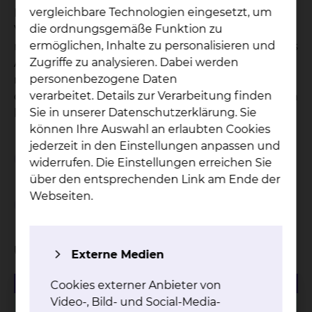
vergleichbare Technologien eingesetzt, um
Patienten tun wollen – führen zu einer tiefen
die ordnungsgemäße Funktion zu
Verunsicherung. Auf diese zusätzliche Belastung
ermöglichen, Inhalte zu personalisieren und
reagieren wir. Unser Ziel ist es, den Zeitrahmen des
Zugriffe zu analysieren. Dabei werden
Aufenthaltes auf das absolut notwendige Maß zu
personenbezogene Daten
reduzieren, indem der Aufenthalt mit den
verarbeitet. Details zur Verarbeitung finden
diagnostischen und therapeutischen Maßnahmen
Sie in unserer Datenschutzerklärung. Sie
klar durchstrukturiert und organisiert wird.
können Ihre Auswahl an erlaubten Cookies
jederzeit in den Einstellungen anpassen und
Geplante Aufnahme
widerrufen. Die Einstellungen erreichen Sie
über den entsprechenden Link am Ende der
Webseiten.
Ungeplante Aufnahme / Notfall
Unterlagen
Externe Medien
151.95 KB
PDF
Cookies externer Anbieter von
Video-, Bild- und Social-Media-
Fragenkatalog "Menschen mit Demenz im