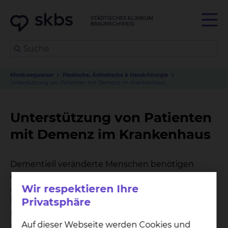
Klinikwegweiser
Plastische, Ästhetische & Handchirurgie
Unterstützung von Patienten mit Demenz im Krankenhaus
Unterstützung von Patienten
mit Demenz im Krankenhaus
Dementiell veränderte Menschen benötigen
einen geschützten und vertrauten Raum für ihren
Wir respektieren Ihre
Alltag. Dieser Raum geht verloren, wenn eine
Einweisung in ein Krankenhaus erforderlich wird.
Privatsphäre
Die fremde Umgebung und die vielen
Auf dieser Webseite werden Cookies und
unbekannten Menschen – die etwas mit dem