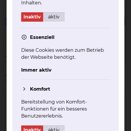
Inhalten.
Krankenhaus"
inaktiv
aktiv
57.74 KB
PDF
Infoflyer "Menschen mit Demenz im Krankenhaus"
Essenziell
Diese Cookies werden zum Betrieb
Ansprechpartner
der Webseite benötigt.
Immer aktiv
Ansprechpartner und Hilfen in den
Beratungsstellen
Komfort
Gerontopsychiatrische Beratungsstelle
Bereitstellung von Komfort-
Funktionen für ein besseres
Trifftweg 73, 38118 Braunschweig
Benutzererlebnis.
Tel.:
+49 531 2565740
inaktiv
aktiv