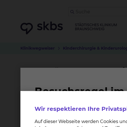
Klinikwegweiser
Kinderchirurgie & Kinderurolo
Unterstützung von Pat
Dementiell veränderte Menschen benötigen ein
Einweisung in ein Krankenhaus erforderlich 
wollen – führen zu einer tiefen Verunsicherung.
Wir respektieren Ihre Privats
das absolut notwendige Maß zu reduzieren, i
und organisiert wird.
Auf dieser Webseite werden Cookies un