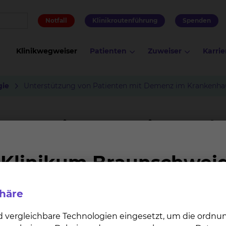
Notfall
Klinikroutenführung
Spenden
Klinikwegweiser
Patienten
Zuweiser
Karrie
gie
Unterstützung von Patienten mit Demenz im Krankenha
ienten mit Demenz im Krank
en geschützten und vertrauten Raum für ihren Alltag.
wird. Die fremde Umgebung und die vielen unbekannten
 Auf diese zusätzliche Belastung reagieren wir. Unser Zi
phäre
ndem der Aufenthalt mit den diagnostischen und thera
d vergleichbare Technologien eingesetzt, um die ordn