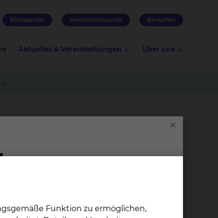
Blutspende
Innovationsportal
Besucher
re
Aktuelles & Veranstaltungen
Über uns
us
enhaus
 Dieser Raum geht verloren, wenn eine
 Menschen – die etwas mit dem Patienten tun
el ist es, den Zeitrahmen des Aufenthaltes auf
peutischen Maßnahmen klar durchstrukturiert
ungsgemäße Funktion zu ermöglichen,