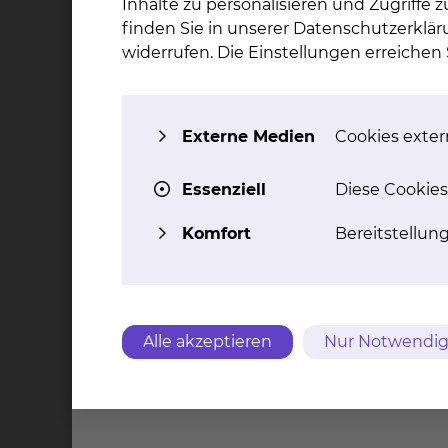
Inhalte zu personalisieren und Zugriffe
Geplante Aufnahme
finden Sie in unserer Datenschutzerklär
widerrufen. Die Einstellungen erreiche
Ungeplante Aufnahme / Notfall
Externe Medien
Cookies extern
Unterlagen
Essenziell
Diese Cookies
PDF
Fragenkatalog "Menschen mit Demenz im K
Komfort
Bereitstellun
PDF
Infoflyer "Menschen mit Demenz im Kranke
Ansprechpartner
Alle akzeptieren
Nur Notwendig
Ansprechpartner und Hilfen in den
Gerontopsychiatrische Beratungsstelle