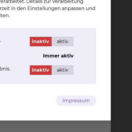
rarbeitet. Details zur Verarbeitung
rzeit in den Einstellungen anpassen und
ten.
.
inaktiv
aktiv
Immer aktiv
151.95 KB
bnis.
inaktiv
aktiv
57.74 KB
Impressum
Braunschweig e.V.