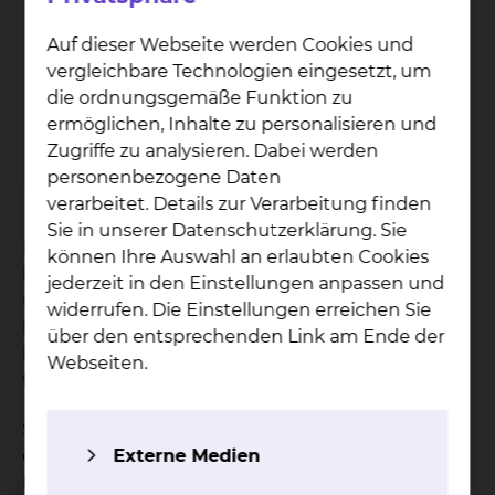
Salz­dah­lu­mer Stra­ße
Auf dieser Webseite werden Cookies und
Salzdahlumer Straße 90, 38126 Braunschweig
vergleichbare Technologien eingesetzt, um
die ordnungsgemäße Funktion zu
Tel.:
+49 531 595 2210
ermöglichen, Inhalte zu personalisieren und
Tel.:
+49 531 595 2339
Zugriffe zu analysieren. Dabei werden
Per E-Mail kontaktieren
personenbezogene Daten
verarbeitet. Details zur Verarbeitung finden
Sie in unserer Datenschutzerklärung. Sie
Ihr Wohlbefinden und Ihre baldige Genesung
können Ihre Auswahl an erlaubten Cookies
liegen uns am Herzen. Eine abwechslungsreiche
jederzeit in den Einstellungen anpassen und
und gesunde Kost kann dazu einen guten Beitrag
widerrufen. Die Einstellungen erreichen Sie
leisten. Deswegen bereiten die Teams aus den
über den entsprechenden Link am Ende der
beiden Küchen des Klinikums Ihr Essen immer
Webseiten.
frisch und direkt vor Ort für Sie zu.
Soweit Sie nicht durch eine ärztliche Verordnung
Externe Medien
eingeschränkt sind, können Sie Ihr Essen nach
Ihren Wünschen zusammenstellen. Unser