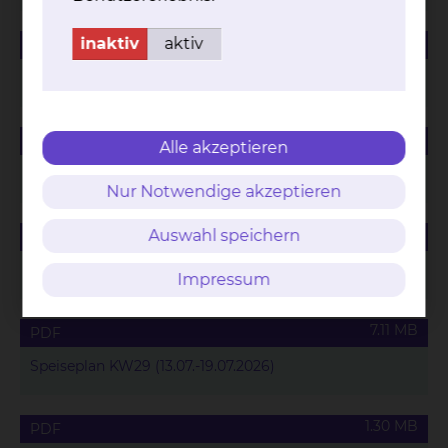
1.94 MB
inaktiv
aktiv
PDF
Speiseplan KW26 (22.06.-28.06.2026)
1.48 MB
PDF
Alle akzeptieren
Speiseplan KW27 (29.06.-05.07.2026)
Nur Notwendige akzeptieren
784.87 KB
Auswahl speichern
PDF
Speiseplan KW28 (06.07.-12.07.2026)
Impressum
7.11 MB
PDF
Speiseplan KW29 (13.07.-19.07.2026)
1.30 MB
PDF