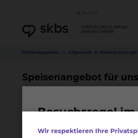
Klinikwegweiser
Allgemein- & Viszeralchirurgie
Speisenangebot für uns
Ihr Wohlbefinden und Ihre baldige Genesung
Kost kann dazu einen guten Beitrag leisten.
Klinikums Ihr Essen immer frisch und direkt vor 
Soweit Sie nicht durch eine ärztliche Verordn
Wir respektieren Ihre Privats
Wünschen zusammenstellen. Unser Menüservice