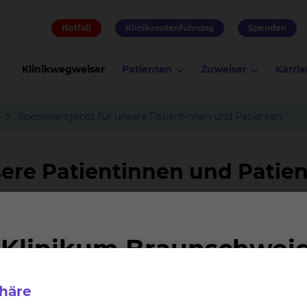
Notfall
Klinikroutenführung
Spenden
Klinikwegweiser
Patienten
Zuweiser
Karrie
Speisenangebot für unsere Patientinnen und Patienten
ere Patientinnen und Patie
 liegen uns am Herzen. Eine abwechslungsreiche und g
 Deswegen bereiten die Teams aus den beiden Küchen de
Ort für Sie zu.
ung eingeschränkt sind, können Sie Ihr Essen nach Ihren
phäre
 wird Ihre Essenswünsche für den nächsten Tag bis 1