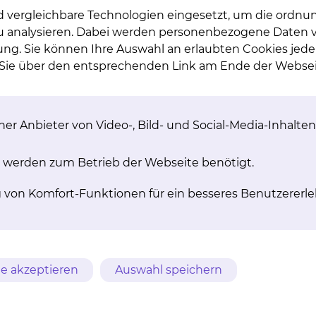
nden ist es uns leider nicht möglich, individuelle
d vergleichbare Technologien eingesetzt, um die ordn
zu berücksichtigen. An diesem Tag bekommen Sie dah
 zu analysieren. Dabei werden personenbezogene Daten ve
ung. Sie können Ihre Auswahl an erlaubten Cookies jede
n Sie über den entsprechenden Link am Ende der Websei
nen Sie unsere Diätassistentinnen unter den neben st
ten Appetit!
er Anbieter von Video-, Bild- und Social-Media-Inhalten
 werden zum Betrieb der Webseite benötigt.
1.51 M
g von Komfort-Funktionen für ein besseres Benutzererle
1.94 M
1.48 M
784.87 K
7.11 M
e akzeptieren
Auswahl speichern
1.30 M
1.70 M