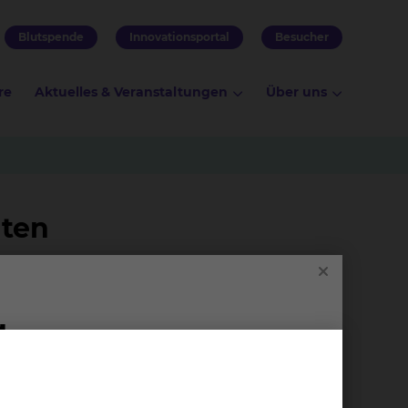
Blutspende
Innovationsportal
Besucher
re
Aktuelles & Veranstaltungen
Über uns
nten
esunde
s
Kü­che /
2:45