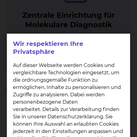
Zen­tra­le Ein­rich­tung für
Mo­le­ku­la­re Dia­gnos­tik
Celler Straße 38, 38114 Braunschweig
Wir respektieren Ihre
Tel.:
+49 531 595 3594
Privatsphäre
Fax: +49 531 595 3449
mehr
Auf dieser Webseite werden Cookies und
vergleichbare Technologien eingesetzt, um
die ordnungsgemäße Funktion zu
ermöglichen, Inhalte zu personalisieren und
Weitere Informationen
Zugriffe zu analysieren. Dabei werden
personenbezogene Daten
verarbeitet. Details zur Verarbeitung finden
Sie in unserer Datenschutzerklärung. Sie
können Ihre Auswahl an erlaubten Cookies
jederzeit in den Einstellungen anpassen und
B-Zell Schwer­ket­ten­ge­ne