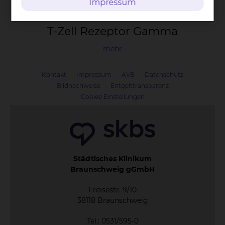
Impressum
T-Zell Re­zep­tor Gam­ma
mehr
Kontakt
Impressum
AVB
Datenschutz
Bildnachweise
Entgelttransparenz
Cookie Einstellungen
Städtisches Klinikum
Braunschweig gGmbH
Freisestr. 9/10
38118 Braunschweig
Tel.: 0531/595-0