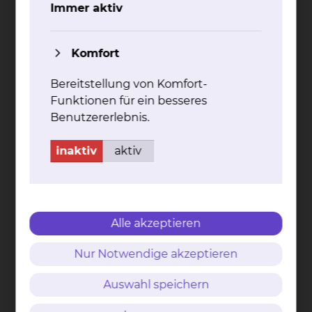
Immer aktiv
Komfort
t(11;18) (q21;q21) API2-MALT1
Bereitstellung von Komfort-
Funktionen für ein besseres
mehr
Benutzererlebnis.
inaktiv
aktiv
Mu­ta­ti­on Myd88 L265P
Alle akzeptieren
mehr
Nur Notwendige akzeptieren
Auswahl speichern