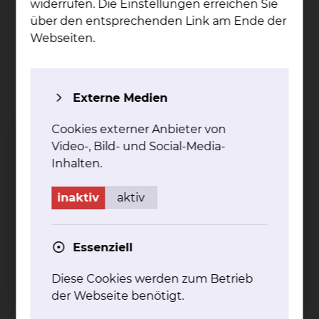
widerrufen. Die Einstellungen erreichen Sie
mehr
über den entsprechenden Link am Ende der
Webseiten.
Externe Medien
t (14;18) (q32;q21) BCL2-IGH
Cookies externer Anbieter von
Video-, Bild- und Social-Media-
mehr
Inhalten.
inaktiv
aktiv
Essenziell
t (11;14) (q13;q32) BCL1-IGH
Diese Cookies werden zum Betrieb
mehr
der Webseite benötigt.