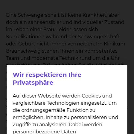
Eine Schwangerschaft ist keine Krankheit, aber
doch ein sehr sensibler und individueller Zustand
im Leben einer Frau. Leider lassen sich
Komplikationen während der Schwangerschaft
oder Geburt nicht immer vermeiden. Im Klinikum
Braunschweig stehen Ihnen ein kompetentes
Team und modernste Technik rund um die Uhr
zur Verfügung. Bei uns haben Sie die Möglichkeit,
sich individuell und auf dem neusten Stand der
Wir respektieren Ihre
Forschung beraten zu lassen. Dies gilt
Privatsphäre
insbesondere für Risikoschwangerschaften.
Auf dieser Webseite werden Cookies und
Sollte es die Situation während der
vergleichbare Technologien eingesetzt, um
Schwangerschaft, der Geburt oder im Wochenbett
die ordnungsgemäße Funktion zu
erfordern, können jederzeit Spezialistinnen und
ermöglichen, Inhalte zu personalisieren und
Spezialisten aus allen Fachrichtungen für Sie oder
Zugriffe zu analysieren. Dabei werden
Ihr Kind im Hause hinzugezogen werden. Bei
personenbezogene Daten