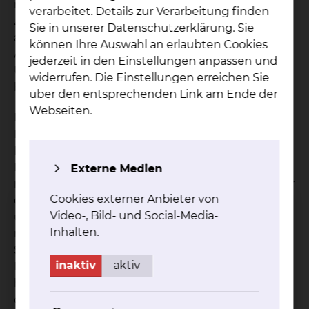
mütterlichen Problemen können wir Sie
verarbeitet. Details zur Verarbeitung finden
zusammen mit den Kolleginnen und Kollegen fast
Sie in unserer Datenschutzerklärung. Sie
aller ärztlichen Disziplinen, insbesondere der
können Ihre Auswahl an erlaubten Cookies
Anästhesie, Radiologie, Innere Medizin, Chirurgie,
jederzeit in den Einstellungen anpassen und
Urologie, Neurologie und Neurochirurgie
widerrufen. Die Einstellungen erreichen Sie
betreuen.
über den entsprechenden Link am Ende der
Webseiten.
Es sind rund um die Uhr Kinderärztinnen und
Kinderärzte in der Klinik auf der
Frühgeborenenintensivstation anwesend, die Ihr
Kind auf der Wöchnerinnenstation oder, wenn
Externe Medien
nötig, schon im Kreißsaal versorgen. So können wir
Cookies externer Anbieter von
eine optimale Versorgung der Frühgeborenen
Video-, Bild- und Social-Media-
und kranken Kinder gewährleisten. Sollte es
Inhalten.
notwendig sein, können für Ihr Kind zudem
Spezialistinne und Spezialisten der
inaktiv
aktiv
Kinderkardiologie und Radiologie direkt im Haus
hinzugezogen werden. In der Regel können wir es
dadurch zumeist ermöglichen, dass Sie nicht von