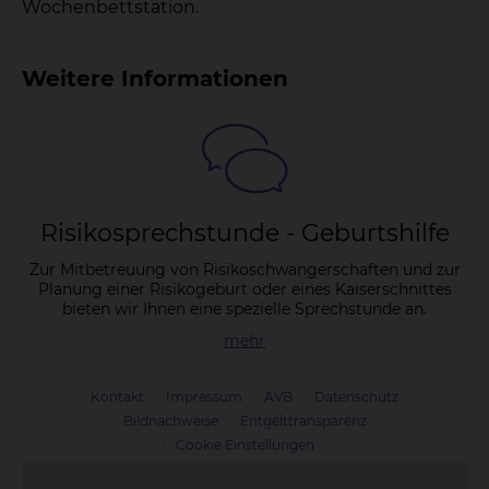
Wochenbettstation.
Weitere Informationen
Ri­si­ko­sprech­stun­de - Ge­burts­hil­fe
Zur Mitbetreuung von Risikoschwangerschaften und zur
Planung einer Risikogeburt oder eines Kaiserschnittes
bieten wir Ihnen eine spezielle Sprechstunde an.
mehr
Kontakt
Impressum
AVB
Datenschutz
Bildnachweise
Entgelttransparenz
Cookie Einstellungen