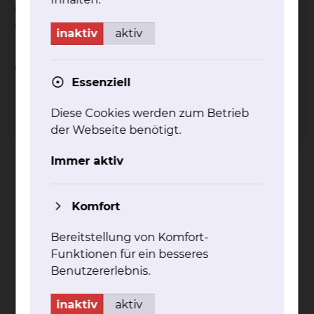
(Hämodialyse) mit sämtlichen Verfahren
(Hämodialyse, Hämofiltration, Hämodiafiltration).
inaktiv
aktiv
Weitere Informationen
Essenziell
Diese Cookies werden zum Betrieb
der Webseite benötigt.
Immer aktiv
Dia­ly­se­be­hand­lung
Als Dialyse wird ein Blutreinigungsverfahren bezeichnet,
Komfort
das bei Nierenversagen als Ersatzverfahren zum Einsatz
kommt
Bereitstellung von Komfort-
mehr
Funktionen für ein besseres
Benutzererlebnis.
inaktiv
aktiv