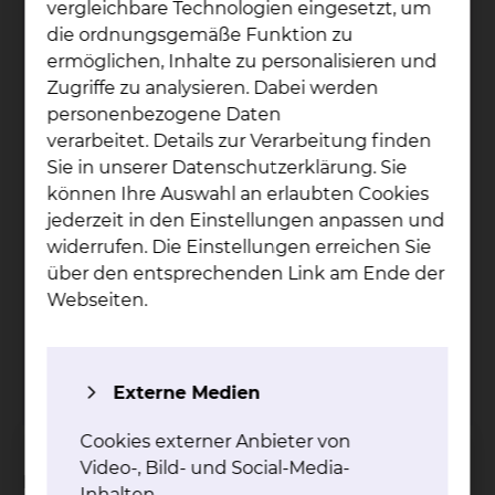
vergleichbare Technologien eingesetzt, um
die ordnungsgemäße Funktion zu
ermöglichen, Inhalte zu personalisieren und
Zugriffe zu analysieren. Dabei werden
personenbezogene Daten
verarbeitet. Details zur Verarbeitung finden
Sie in unserer Datenschutzerklärung. Sie
können Ihre Auswahl an erlaubten Cookies
jederzeit in den Einstellungen anpassen und
widerrufen. Die Einstellungen erreichen Sie
Dr. med. Tors­ten Mey­er
über den entsprechenden Link am Ende der
Fichtengrund 1, 38126 Braunschweig
Webseiten.
Tel.:
+49 531 595 2381
Fax: +49 531 595 2655
Per E-Mail kontaktieren
Externe Medien
Cookies externer Anbieter von
Video-, Bild- und Social-Media-
Eine teilstationäre Blutwäschebehandlung
Inhalten.