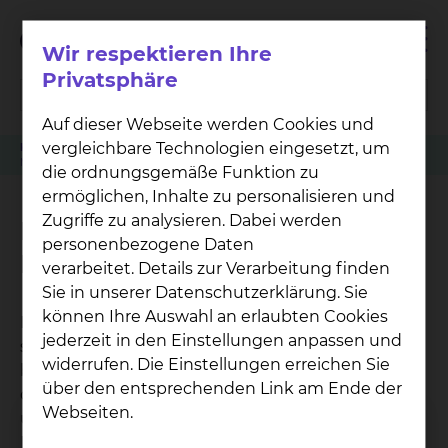
Wir respektieren Ihre
Privatsphäre
Auf dieser Webseite werden Cookies und
vergleichbare Technologien eingesetzt, um
Klinikwegweiser
Neonatologie & Pädiatrische Intensivmedizin
Mitaufnahme eines Elternteils
die ordnungsgemäße Funktion zu
ermöglichen, Inhalte zu personalisieren und
Zugriffe zu analysieren. Dabei werden
Mitaufnahme eines
personenbezogene Daten
Elternteils
verarbeitet. Details zur Verarbeitung finden
Sie in unserer Datenschutzerklärung. Sie
können Ihre Auswahl an erlaubten Cookies
Eltern, deren Kinder längere Zeit in unserer
jederzeit in den Einstellungen anpassen und
stationären Betreuung bleiben müssen, können
widerrufen. Die Einstellungen erreichen Sie
bei uns mit aufgenommen werden. Damit Sie in
über den entsprechenden Link am Ende der
der Nähe Ihres Kindes sein können, gibt es in
Webseiten.
unmittelbarer Nähe zur Intensivstation
Elternzimmer, in denen Sie übernachten können.