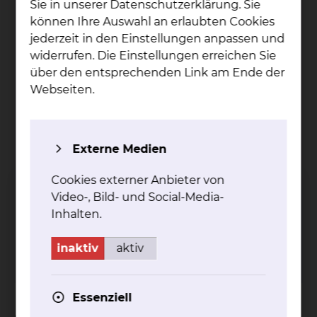
Sie in unserer Datenschutzerklärung. Sie
können Ihre Auswahl an erlaubten Cookies
jederzeit in den Einstellungen anpassen und
widerrufen. Die Einstellungen erreichen Sie
über den entsprechenden Link am Ende der
Webseiten.
Externe Medien
Dr. Jost Wi­gand Rich­ter
Cookies externer Anbieter von
Video-, Bild- und Social-Media-
Celler Straße 38, 38114 Braunschweig
Inhalten.
Tel.:
+49 531 595 3921
Fax: +49 531 595 3793
inaktiv
aktiv
Per E-Mail kontaktieren
Essenziell