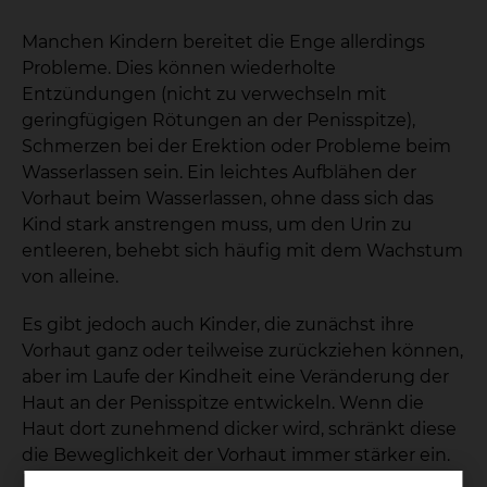
Manchen Kindern bereitet die Enge allerdings
Probleme. Dies können wiederholte
Entzündungen (nicht zu verwechseln mit
geringfügigen Rötungen an der Penisspitze),
Schmerzen bei der Erektion oder Probleme beim
Wasserlassen sein. Ein leichtes Aufblähen der
Vorhaut beim Wasserlassen, ohne dass sich das
Kind stark anstrengen muss, um den Urin zu
entleeren, behebt sich häufig mit dem Wachstum
von alleine.
Es gibt jedoch auch Kinder, die zunächst ihre
Vorhaut ganz oder teilweise zurückziehen können,
aber im Laufe der Kindheit eine Veränderung der
Haut an der Penisspitze entwickeln. Wenn die
Haut dort zunehmend dicker wird, schränkt diese
die Beweglichkeit der Vorhaut immer stärker ein.
Bei diesen Kindern sieht die Vorhaut vorne typisch