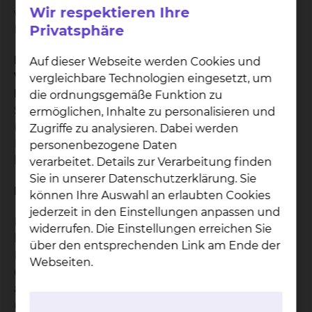
Wir respektieren Ihre
weißlich verändert und verdickt aus. Diese
Privatsphäre
Hauterkrankung nennt man Lichen sclerosus.
Kinder, die keinerlei Probleme und keine
Auf dieser Webseite werden Cookies und
Veränderungen der Haut haben, brauchen auch
vergleichbare Technologien eingesetzt, um
keine Behandlung.
Weder eine
die ordnungsgemäße Funktion zu
Salbenbehandlung noch eine operative Therapie.
ermöglichen, Inhalte zu personalisieren und
(vgl.
Leitlinie Phimose und Paraphimose bei
Zugriffe zu analysieren. Dabei werden
Kindern und Jugendlichen
) Dies gilt auf jeden Fall
personenbezogene Daten
bis zur Pubertät.
verarbeitet. Details zur Verarbeitung finden
Sie in unserer Datenschutzerklärung. Sie
Erstkontakt
können Ihre Auswahl an erlaubten Cookies
jederzeit in den Einstellungen anpassen und
Bitte lassen Sie Probleme an der Vorhaut zunächst
widerrufen. Die Einstellungen erreichen Sie
bei Ihrem Kinderarzt beurteilen. Sollte dieser der
über den entsprechenden Link am Ende der
Meinung sein, dass eine Vorstellung bei uns
Webseiten.
erfolgen sollte, wird er Ihnen eine Überweisung
ausstellen. Dann können Sie einen Termin in
unserer
Sprechstunde
vereinbaren. Dort schauen