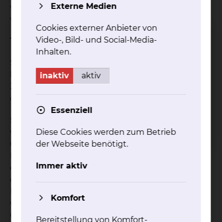
Externe Medien
wir uns die Vorhaut an und beraten Sie über das
weitere Vorgehen.
Cookies externer Anbieter von
Video-, Bild- und Social-Media-
Therapie
Inhalten.
Sollte Ihr Kind eine Therapie benötigen, kommen
konservative und operative Maßnahmen in Frage.
inaktiv
aktiv
Zunächst wird meistens eine Salbenbehandlung
durchgeführt. Diese reicht in vielen Fällen aus.
Essenziell
Sollte eine Operation notwendig sein, besprechen
Diese Cookies werden zum Betrieb
wir mit Kind und Eltern die verschiedenen
der Webseite benötigt.
Optionen. Je nach Ausgangssituation kommt eine
Erweiterungsplastik, eine Teilbeschneidung oder
Immer aktiv
eine vollständige Beschneidung in Frage. Sollte
der Junge alt genug sein, um die verschiedenen
Möglichkeiten zu verstehen, ist seine Meinung die
Komfort
wichtigste bei der Festlegung der
Operationsmethode.
Bereitstellung von Komfort-