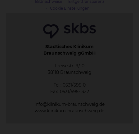
Bildnachweise
Entgelttransparenz
Cookie Einstellungen
Städtisches Klinikum
Braunschweig gGmbH
Freisestr. 9/10
38118 Braunschweig
Tel.: 0531/595-0
Fax: 0531/595-1322
info@klinikum-braunschweig.de
www.klinikum-braunschweig.de