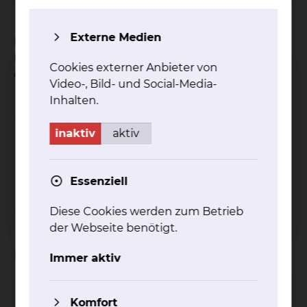
Externe Medien
Das Klinikum Braunschweig ist ermächtigt, die
Facharztweiterbildung Notfallmedizin
Cookies externer Anbieter von
durchzuführen.
Video-, Bild- und Social-Media-
Inhalten.
Weiterbildungsziel
inaktiv
aktiv
Weiterbildungszeit
Essenziell
Weiterbildungsinhalt
Diese Cookies werden zum Betrieb
der Webseite benötigt.
Kliniken
Immer aktiv
Anästhesiologie
Komfort