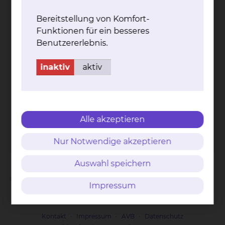
Bereitstellung von Komfort-
Funktionen für ein besseres
Benutzererlebnis.
inaktiv
aktiv
Fichtengrund 1, 38126 Braunschweig
Tel.:
+49 531 595 2869
Alle akzeptieren
Fax: +49 531 595 2778
Per E-Mail kontaktieren
Nur Notwendige akzeptieren
Auswahl speichern
Weitere
Impressum
Weiterbildungsermächtigte
Kontakt
Impressum
AVB
Datenschutz