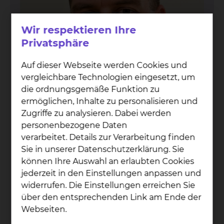
Wir respektieren Ihre
Privatsphäre
Auf dieser Webseite werden Cookies und
vergleichbare Technologien eingesetzt, um
die ordnungsgemäße Funktion zu
ermöglichen, Inhalte zu personalisieren und
Zugriffe zu analysieren. Dabei werden
personenbezogene Daten
verarbeitet. Details zur Verarbeitung finden
Dr. An­dre­as Höft
Sie in unserer Datenschutzerklärung. Sie
Fichtengrund 1, 38126 Braunschweig
können Ihre Auswahl an erlaubten Cookies
jederzeit in den Einstellungen anpassen und
Tel.:
+49 531 595 2869
widerrufen. Die Einstellungen erreichen Sie
Tel.:
+49 531 2345250
über den entsprechenden Link am Ende der
Mobil:
+49 162 2455879
Webseiten.
Per E-Mail kontaktieren