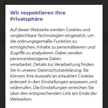
Wir respektieren Ihre
Privatsphäre
Auf dieser Webseite werden Cookies und
vergleichbare Technologien eingesetzt, um
Klinikwegweiser
Radiologie & Nuklearmedizin
Terminvergabe minimal-invasive Tumortherapie
die ordnungsgemäße Funktion zu
ermöglichen, Inhalte zu personalisieren und
Zugriffe zu analysieren. Dabei werden
Terminvergabe minimal-
personenbezogene Daten
invasive Tumortherapie
verarbeitet. Details zur Verarbeitung finden
Sie in unserer Datenschutzerklärung. Sie
können Ihre Auswahl an erlaubten Cookies
Wo kann ich einen Termin
jederzeit in den Einstellungen anpassen und
vereinbaren?
widerrufen. Die Einstellungen erreichen Sie
über den entsprechenden Link am Ende der
Anmeldung für minimal-invasive
Webseiten.
Tumortherapie