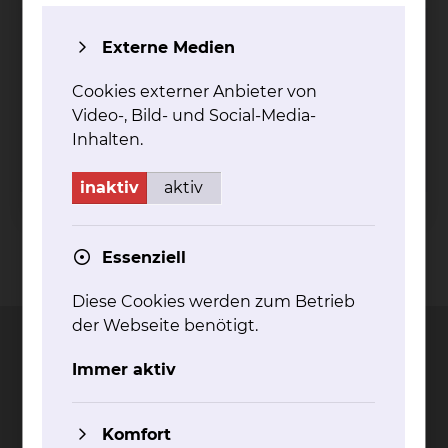
Ambulanz für minimal-invasive
Externe Medien
Tumortherapie
Cookies externer Anbieter von
Salzdahlumer Straße 90, 38126 Braunschweig
Video-, Bild- und Social-Media-
Tel.:
+49 531 595 4447
Inhalten.
Per E-Mail kontaktieren
inaktiv
aktiv
Essenziell
Kontakt
Impressum
AVB
Datenschutz
Bildnachweise
Entgelttransparenz
Cookie Einstellungen
Diese Cookies werden zum Betrieb
der Webseite benötigt.
Immer aktiv
Städtisches Klinikum
Braunschweig gGmbH
Komfort